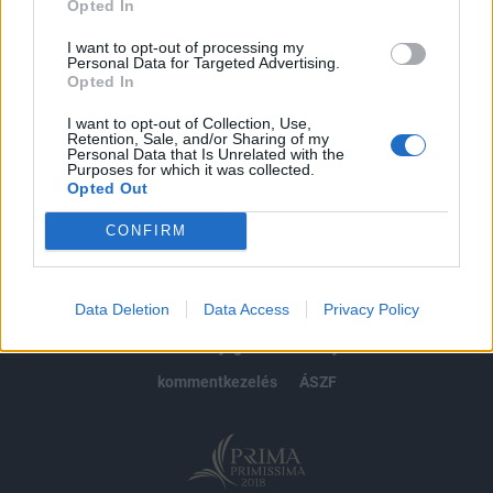
Opted In
Előfizetés
I want to opt-out of processing my
Personal Data for Targeted Advertising.
Opted In
MÁR ELŐFIZETŐNK VAGY?
BEJELENTKEZÉS
I want to opt-out of Collection, Use,
Retention, Sale, and/or Sharing of my
Personal Data that Is Unrelated with the
Purposes for which it was collected.
Opted Out
CONFIRM
© 2026 Portfolio
Data Deletion
Data Access
Privacy Policy
impresszum
jogi nyilatkozat
süti beállítások
adatvédelem
szerzői jogok
médiaajánlat
karrier
kommentkezelés
ÁSZF