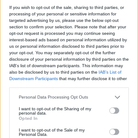
Robert Fico a Süddeutsche Zeitungban megjelent
If you wish to opt-out of the sale, sharing to third parties, or
interjúban kifejtette: Szlovákia az évi 1 millió kocsi
processing of your personal or sensitive information for
gyártására alkalmas kapacitásával a lakosságszámhoz
targeted advertising by us, please use the below opt-out
viszonyítva a legnagyobb autógyártó ország a világon. Az
section to confirm your selection. Please note that after your
opt-out request is processed you may continue seeing
ország "annyira függővé vált az autóipartól, hogy rögtön
interest-based ads based on personal information utilized by
komoly problémák keletkeznek, ha nem megy jól az
us or personal information disclosed to third parties prior to
ágazatnak" az üzlet - mondta Robert Fico. Hozzátette:...
your opt-out. You may separately opt-out of the further
disclosure of your personal information by third parties on the
IAB’s list of downstream participants. This information may
KEDVES OLVASÓNK!
also be disclosed by us to third parties on the
IAB’s List of
Downstream Participants
that may further disclose it to other
A keresett cikk a portfolio.hu hírarchívumához
third parties.
tartozik, melynek olvasása előfizetéses
regisztrációhoz kötött.
Personal Data Processing Opt Outs
Az előfizetés a következőket tartalmazza:
I want to opt-out of the Sharing of my
personal data.
Portfolio.hu teljes cikkarchívum
Opted In
Kötéslisták: BÉT elmúlt 2 év napon belüli
kötéslistái
I want to opt-out of the Sale of my
Personal Data.