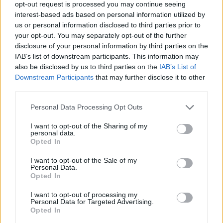
opt-out request is processed you may continue seeing
százalék jutott munkához. Hirtelen állásvesztés
interest-based ads based on personal information utilized by
esetén leghatékonyabb stratégiának az alkalmi
us or personal information disclosed to third parties prior to
munkát tartják, illetve a továbbképzést, de
your opt-out. You may separately opt-out of the further
majdnem ugyanolyan arányban mennének
disclosure of your personal information by third parties on the
külföldre dolgozni. A közmunka csak a szakma
IAB’s list of downstream participants. This information may
also be disclosed by us to third parties on the
IAB’s List of
nélküliek körében tekintett hatékony
Downstream Participants
that may further disclose it to other
megoldásnak. A 19-64 évesek 73 százaléka
third parties.
alacsonynak tartja a munkanélküli támogatások
Personal Data Processing Opt Outs
összegét.
I want to opt-out of the Sharing of my
A KSH 2012 első negyedévében készítette a kiegészítő
personal data.
Opted In
felmérést a szokásos foglalkoztatottság és
munkanélküliség felmérés mellett, amelyből december
I want to opt-out of the Sale of my
végén publikálta elemzését. Az év első negyedévében
Personal Data.
Opted In
kétéves csúcson volt a munkanélküliségi ráta (11,7% ), ami
különösen annak tudható be, hogy a kormány 2011 végén
I want to opt-out of processing my
leállította az addig futó közmunkaprogramokat...
Personal Data for Targeted Advertising.
Opted In