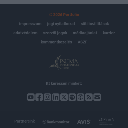
© 2026 Portfolio
impresszum
jogi nyilatkozat
süti beállítások
adatvédelem
szerzői jogok
médiaajánlat
karrier
kommentkezelés
ÁSZF
Itt keressen minket:
Partnereink