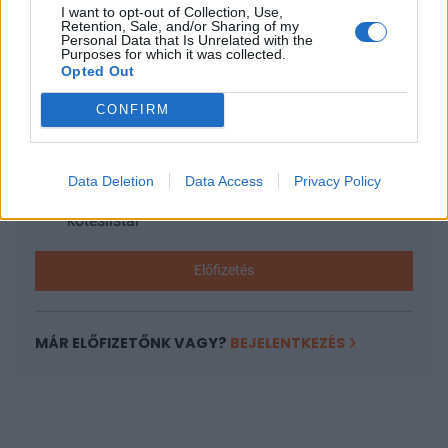
I want to opt-out of Collection, Use,
KEDVES OLVASÓNK!
Retention, Sale, and/or Sharing of my
Personal Data that Is Unrelated with the
Purposes for which it was collected.
A keresett cikk a portfolio.hu hírarchívumához
Opted Out
tartozik, melynek olvasása előfizetéses
regisztrációhoz kötött.
CONFIRM
Az előfizetés a következőket tartalmazza:
Portfolio.hu teljes cikkarchívum
Data Deletion
Data Access
Privacy Policy
Kötéslisták: BÉT elmúlt 2 év napon belüli
kötéslistái
Előfizetés
MÁR ELŐFIZETŐNK VAGY?
BEJELENTKEZÉS