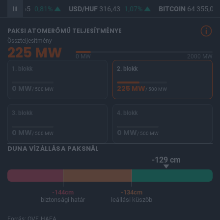
UF
364,65
0,81%
USD/HUF
316,43
1,07%
BITCOIN
64 355,03
PAKSI ATOMERŐMŰ TELJESÍTMÉNYE
Összteljesítmény
225 MW
0 MW
2000 MW
1. blokk
2. blokk
0 MW
225 MW
/ 500 MW
/ 500 MW
3. blokk
4. blokk
0 MW
0 MW
/ 500 MW
/ 500 MW
DUNA VÍZÁLLÁSA PAKSNÁL
-129 cm
-144cm
-134cm
biztonsági határ
leállási küszöb
Forrás: OVF, HAEA