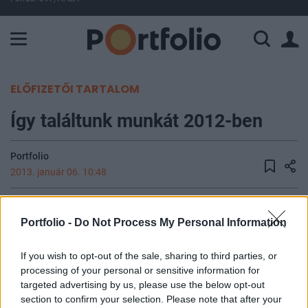
A Paksi Atomerőmű összteljesítménye 225 MW. A Duna vízállá
ELŐFIZETŐI TARTALOM
Így találtunk munkát 2012-ben
Portfolio
2013. január 06. 10:48
A valaha munkanélküliséggel érintettek közel fele
Portfolio -
Do Not Process My Personal Information
ismerősön, barátokon, rokonokon keresztül jutott
legutóbb álláshoz - derült ki a KSH nemrég
If you wish to opt-out of the sale, sharing to third parties, or
közzétett felméréséből. Negyede közvetlenül
processing of your personal or sensitive information for
vette fel a céggel a kapcsolatot, a munkaügyi
targeted advertising by us, please use the below opt-out
központokon keresztül azonban kevesebb mint 9
section to confirm your selection. Please note that after your