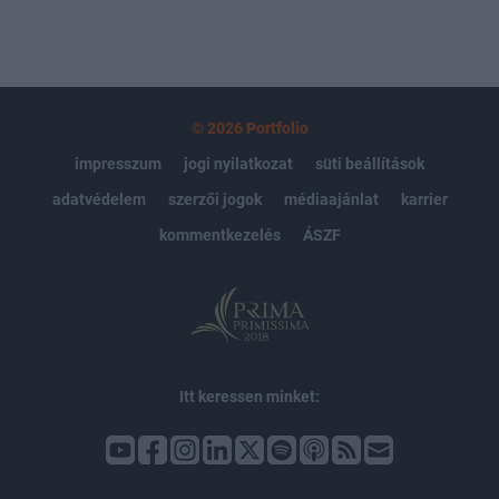
© 2026 Portfolio
impresszum
jogi nyilatkozat
süti beállítások
adatvédelem
szerzői jogok
médiaajánlat
karrier
kommentkezelés
ÁSZF
Itt keressen minket: