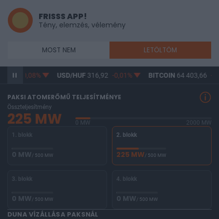
FRISSS APP!
Tény, elemzés, vélemény
MOST NEM
LETÖLTÖM
5,13
-0,08%
USD/HUF
316,92
-0,01%
BITCOIN
64 403,66
-0,
PAKSI ATOMERŐMŰ TELJESÍTMÉNYE
Összteljesítmény
225 MW
0 MW
2000 MW
1. blokk
2. blokk
0 MW
225 MW
/ 500 MW
/ 500 MW
3. blokk
4. blokk
0 MW
0 MW
/ 500 MW
/ 500 MW
DUNA VÍZÁLLÁSA PAKSNÁL