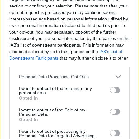
section to confirm your selection. Please note that after your
A Magyar Nemzeti Banknak nincsenek további
opt-out request is processed you may continue seeing
tervei a gazdaságélénkítésre - mondta Balog
interest-based ads based on personal information utilized by
Ádám, a jegybank alelnöke a Reutersnek.
us or personal information disclosed to third parties prior to
Elmondta továbbá, hogy a héten bejelentett
your opt-out. You may separately opt-out of the further
disclosure of your personal information by third parties on the
növekedési program intézkedéseit nagy
IAB’s list of downstream participants. This information may
vonalakban átbeszélték az EKB-val, és az Európai
also be disclosed by us to third parties on the
IAB’s List of
Központi Banknak nem volt ellenvetése. Balog a
Downstream Participants
that may further disclose it to other
forinttal kapcsolatban is elhintett egy
third parties.
megjegyzést, a hazai fizetőeszköz árfolyama
Personal Data Processing Opt Outs
kissé gyengébb, mint a fundamentumok ezt
igazolnák, mondta.
I want to opt-out of the Sharing of my
personal data.
Opted In
Nincs most több a tarsolyban A jegybanknak nincsenek
további növekedésösztönző intézkedésekre szóló tervei
I want to opt-out of the Sale of my
Personal Data.
azon kívül, amiket a héten a jegybankelnök, Matolcsy
Opted In
György bejelentett - mondta el a Reutersnek Balog Ádám
jegybanki alelnök. A kérdés már csak azért is felmerülhet a
I want to opt-out of processing my
Personal Data for Targeted Advertising.
befektetőkben, mivel a bejelentett intézkedések