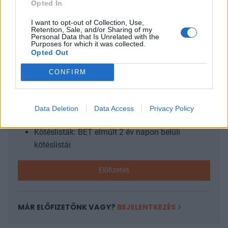
Opted In
visszafogottabbak annál, amit sokan vártak....
I want to opt-out of Collection, Use,
Retention, Sale, and/or Sharing of my
Personal Data that Is Unrelated with the
KEDVES OLVASÓNK!
Purposes for which it was collected.
Opted Out
A keresett cikk a portfolio.hu hírarchívumához
CONFIRM
tartozik, melynek olvasása előfizetéses
regisztrációhoz kötött.
Az előfizetés a következőket tartalmazza:
Data Deletion
Data Access
Privacy Policy
Portfolio.hu teljes cikkarchívum
Kötéslisták: BÉT elmúlt 2 év napon belüli
kötéslistái
Előfizetés
MÁR ELŐFIZETŐNK VAGY?
BEJELENTKEZÉS