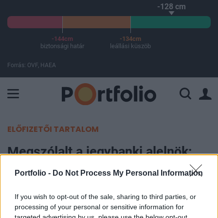
-128 cm
-144cm
-134cm
biztonsági határ
leállási küszöb
Forrás: OVF, HAEA
A Paksi Atomerőmű összteljesítménye 225 MW. A Duna vízállá
ELŐFIZETŐI TARTALOM
Megszólalt a jegybanki alelnök:
nem lesz további stimulus (2.)
Portfolio -
Do Not Process My Personal Information
Portfolio
If you wish to opt-out of the sale, sharing to third parties, or
2013. április 05. 18:30
processing of your personal or sensitive information for
targeted advertising by us, please use the below opt-out