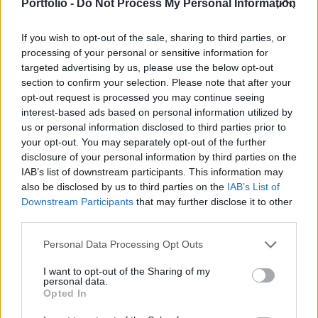
eléri a 23 milliárd eurót az eddig számított 16
Portfolio -
Do Not Process My Personal Information
milliárd euró helyett.
If you wish to opt-out of the sale, sharing to third parties, or
Az Európai Bizottság, a Nemzetközi Valutaalap (IMF) és az
processing of your personal or sensitive information for
Európai Központi Bank (EKB), a trojka szakérőinek
targeted advertising by us, please use the below opt-out
section to confirm your selection. Please note that after your
előrejelzése szerint Ciprus hazai összterméke (GDP) az
opt-out request is processed you may continue seeing
idén 8,7 százalékkal, jövőre további 3,9 százalékkal
interest-based ads based on personal information utilized by
zsugorodik. A trojka várakozása szerint a ciprusi gazdaság
us or personal information disclosed to third parties prior to
2015-ben már 1,1 százalékkal nő. Az euróövezet
your opt-out. You may separately opt-out of the further
pénzügyminisztereinek pénteki dublini ülésére...
disclosure of your personal information by third parties on the
IAB’s list of downstream participants. This information may
also be disclosed by us to third parties on the
IAB’s List of
KEDVES OLVASÓNK!
Downstream Participants
that may further disclose it to other
third parties.
A keresett cikk a portfolio.hu hírarchívumához
tartozik, melynek olvasása előfizetéses
Personal Data Processing Opt Outs
regisztrációhoz kötött.
I want to opt-out of the Sharing of my
personal data.
Az előfizetés a következőket tartalmazza:
Opted In
Portfolio.hu teljes cikkarchívum