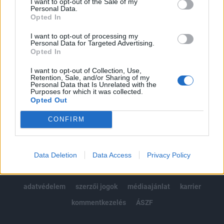
I want to opt-out of the Sale of my
Kötéslisták: BÉT elmúlt 2 év napon belüli
Personal Data.
kötéslistái
Opted In
I want to opt-out of processing my
Előfizetés
Personal Data for Targeted Advertising.
Opted In
I want to opt-out of Collection, Use,
MÁR ELŐFIZETŐNK VAGY?
BEJELENTKEZÉS
Retention, Sale, and/or Sharing of my
Personal Data that Is Unrelated with the
Purposes for which it was collected.
Opted Out
CONFIRM
© 2026 Portfolio
Data Deletion
Data Access
Privacy Policy
impresszum
jogi nyilatkozat
süti beállítások
adatvédelem
szerzői jogok
médiaajánlat
karrier
kommentkezelés
ÁSZF