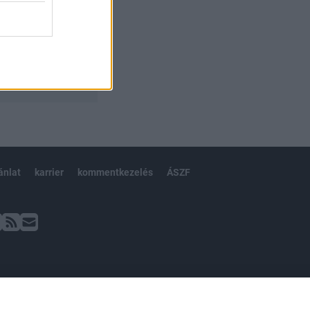
ánlat
karrier
kommentkezelés
ÁSZF