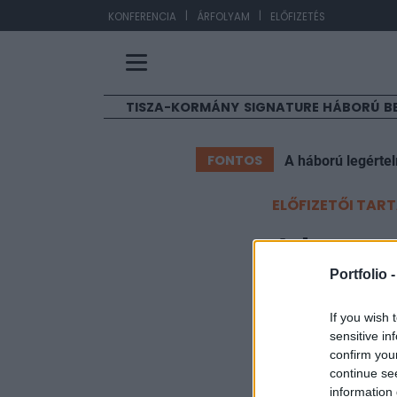
|
|
EU
KONFERENCIA
ÁRFOLYAM
ELŐFIZETÉS
TISZA-KORMÁNY
SIGNATURE
HÁBORÚ
B
FONTOS
A háború legérte
ELŐFIZETŐI TAR
A kamat
Portfolio 
ban
If you wish 
sensitive in
Portfolio
confirm you
2013. április 16. 20:39
continue se
information 