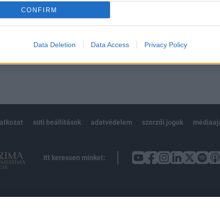
CONFIRM
Előfizetés
Data Deletion
Data Access
Privacy Policy
NK VAGY?
BEJELENTKEZÉS
latkozat
süti beállítások
adatvédelem
szerzői jogok
médiaaj
Itt keressen minket: