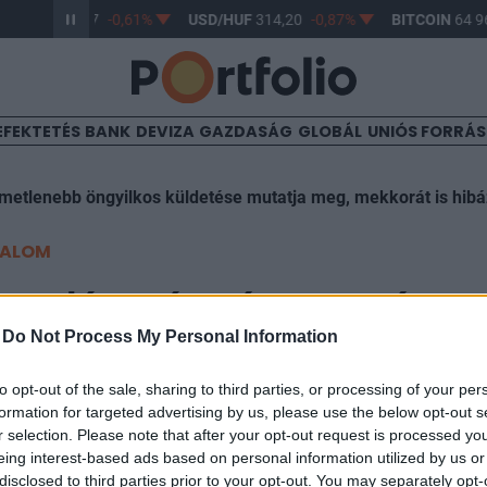
R/HUF
363,17
-0,61%
USD/HUF
314,20
-0,87%
BITCOIN
64 96
EFEKTETÉS
BANK
DEVIZA
GAZDASÁG
GLOBÁL
UNIÓS FORRÁ
lmetlenebb öngyilkos küldetése mutatja meg, mekkorát is hib
TALOM
emelés még várat magára a
-
Do Not Process My Personal Information
to opt-out of the sale, sharing to third parties, or processing of your per
formation for targeted advertising by us, please use the below opt-out s
r selection. Please note that after your opt-out request is processed y
eing interest-based ads based on personal information utilized by us or
disclosed to third parties prior to your opt-out. You may separately opt-