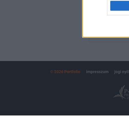
MÁR ELŐFIZETŐ
© 2026 Portfolio
impresszum
jogi nyi
Partnereink