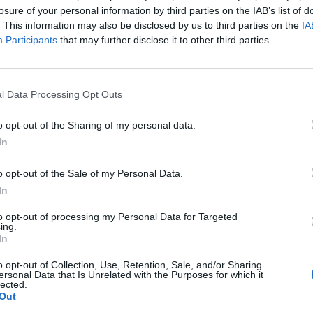
edhetne a kamatszint, ha ha jelentősen élénkülne a 
losure of your personal information by third parties on the IAB’s list of
abeth Duke, a Fed egyik kormányzója. Duke szerint az
. This information may also be disclosed by us to third parties on the
IA
Participants
that may further disclose it to other third parties.
fitjának, sem a megtakarításoknak nem tesznek jót, 
 elég erős ahhoz, hogy kamatemelésre kerülhessen s
bankár nyilatkozott a monetáris kilátásokról. Elizabeth Duke sze
l Data Processing Opt Outs
tszint, ha tartósan élénkülne a gazdaság. Ha nem elég erős a
kamat, akkor még rosszabb lenne a helyzet, bár a jelenlegi ka
o opt-out of the Sharing of my personal data.
 sem a megtakarítóknak nem tesz jót. A másik oldalon persze ott
In
o opt-out of the Sale of my Personal Data.
ASÓNK!
In
a portfolio.hu hírarchívumához tartozik, melynek olvasása előf
to opt-out of processing my Personal Data for Targeted
ing.
ötött.
In
övetkezőket tartalmazza:
o opt-out of Collection, Use, Retention, Sale, and/or Sharing
 teljes cikkarchívum
ersonal Data that Is Unrelated with the Purposes for which it
lected.
 BÉT elmúlt 2 év napon belüli
Out