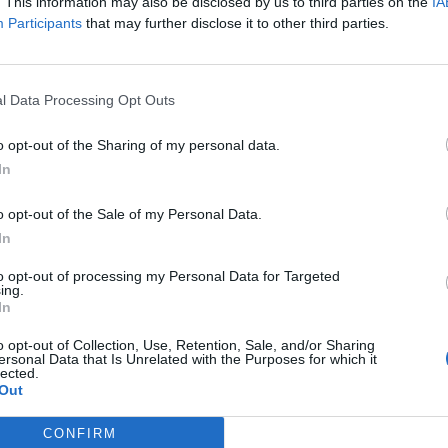
yobb pénzügyi-gazdasági elemzőháza, a Capital Economics közg
. This information may also be disclosed by us to third parties on the
IA
Participants
that may further disclose it to other third parties.
yévi mélypontra, 0,7 százalékra süllyedt az éves infláció az eu
ő felhívások" arra, hogy az EKB tegyen lépéseket a defláció elke
óövezeti jegybank tud-e tenni bármit is....
l Data Processing Opt Outs
ASÓNK!
o opt-out of the Sharing of my personal data.
In
a portfolio.hu hírarchívumához tartozik, melynek olvasása előf
ötött.
o opt-out of the Sale of my Personal Data.
övetkezőket tartalmazza:
In
 teljes cikkarchívum
to opt-out of processing my Personal Data for Targeted
 BÉT elmúlt 2 év napon belüli
ing.
In
o opt-out of Collection, Use, Retention, Sale, and/or Sharing
ersonal Data that Is Unrelated with the Purposes for which it
Előfizetés
lected.
Out
NK VAGY?
BEJELENTKEZÉS
CONFIRM