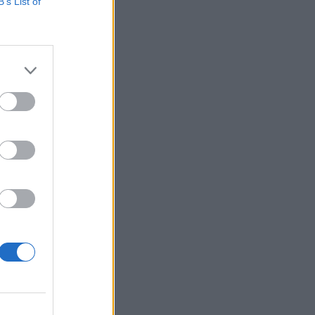
azdászai felidézik,
B’s List of
róövezetben, és már
rülésére. Kérdéses
izetéses