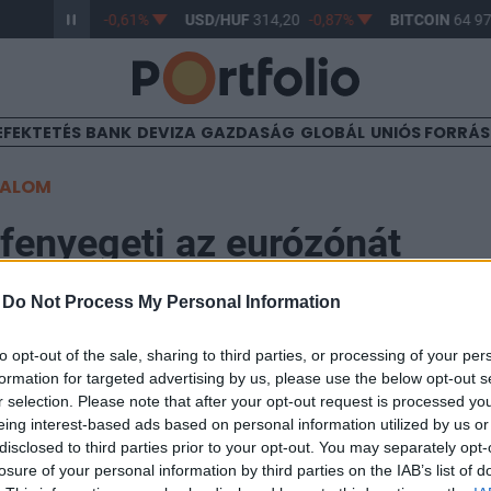
/HUF
363,17
-0,61%
USD/HUF
314,20
-0,87%
BITCOIN
64 970
EFEKTETÉS
BANK
DEVIZA
GAZDASÁG
GLOBÁL
UNIÓS FORRÁ
TALOM
 fenyegeti az eurózónát
-
Do Not Process My Personal Information
1:07
to opt-out of the sale, sharing to third parties, or processing of your per
formation for targeted advertising by us, please use the below opt-out s
k tartós csökkenésének kockázata fenyeget az euróöv
r selection. Please note that after your opt-out request is processed y
 eurójegybanknak (EKB) megvannak a megfelelő eszköz
eing interest-based ads based on personal information utilized by us or
ekedtek keddi helyzetértékelésükben londoni pénzügy
disclosed to third parties prior to your opt-out. You may separately opt-
losure of your personal information by third parties on the IAB’s list of