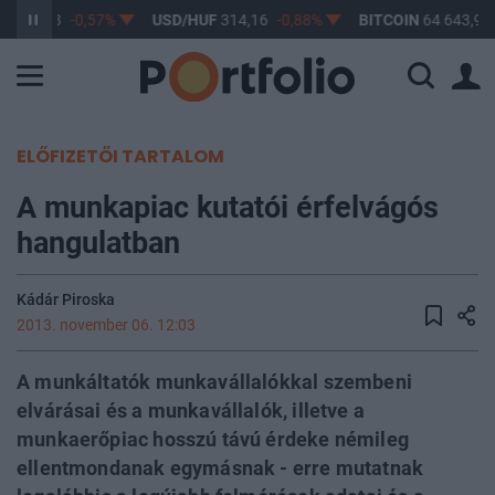
F
363,33
-0,57%
USD/HUF
314,16
-0,88%
BITCOIN
64 643,94
ELŐFIZETŐI TARTALOM
A munkapiac kutatói érfelvágós
hangulatban
Kádár Piroska
2013. november 06. 12:03
A munkáltatók munkavállalókkal szembeni
elvárásai és a munkavállalók, illetve a
munkaerőpiac hosszú távú érdeke némileg
ellentmondanak egymásnak - erre mutatnak