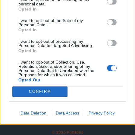
personal data.
tartozik, melynek olvasása előfizetéses
Opted In
regisztrációhoz kötött.
I want to opt-out of the Sale of my
Personal Data.
Az előfizetés a következőket tartalmazza:
Opted In
Portfolio.hu teljes cikkarchívum
Kötéslisták: BÉT elmúlt 2 év napon belüli
I want to opt-out of processing my
Personal Data for Targeted Advertising.
kötéslistái
Opted In
I want to opt-out of Collection, Use,
Előfizetés
Retention, Sale, and/or Sharing of my
Personal Data that Is Unrelated with the
Purposes for which it was collected.
Opted Out
MÁR ELŐFIZETŐNK VAGY?
BEJELENTKEZÉS
CONFIRM
Data Deletion
Data Access
Privacy Policy
© 2026 Portfolio