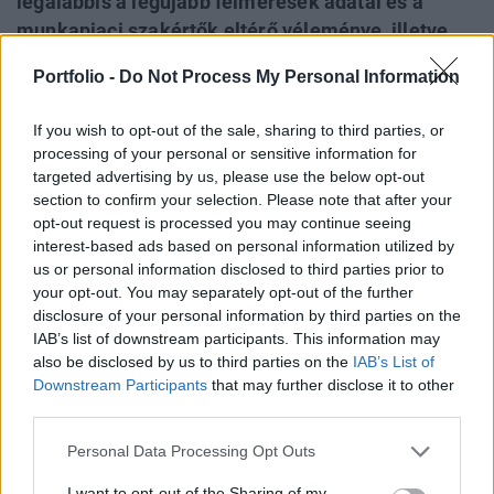
legalábbis a legújabb felmérések adatai és a
munkapiaci szakértők eltérő véleménye, illetve
egy keddi műhelybeszélgetésen kialakult
Portfolio -
Do Not Process My Personal Information
diskurzus. Ahol arra a kérdésre, hogy mi lesz a
fiatal generáció foglalkoztathatóságának
If you wish to opt-out of the sale, sharing to third parties, or
javításával és merre is haladunk tulajdonképp,
processing of your personal or sensitive information for
legfeljebb szomorú fejcsóválás volt a válasz.
targeted advertising by us, please use the below opt-out
section to confirm your selection. Please note that after your
A Magyar Közgazdasági Társaság "Foglalkoztathatóság -
opt-out request is processed you may continue seeing
interest-based ads based on personal information utilized by
a gazdaság- és társadalompolitika aktuális fókuszpontja"
us or personal information disclosed to third parties prior to
címmel kedden megtartott műhelybeszélgetésének végére
your opt-out. You may separately opt-out of the further
többször ellentmondásokba ütköztünk. Maga az esemény
disclosure of your personal information by third parties on the
egy tanulmány (PDF) bemutatásával indult, ami a Nemzeti
IAB’s list of downstream participants. This information may
Foglalkoztatási Szolgálat megbízásából készült arra, hogy
also be disclosed by us to third parties on the
IAB’s List of
kiderítse, mik is azok az alapkompetenciák...
Downstream Participants
that may further disclose it to other
third parties.
KEDVES OLVASÓNK!
Personal Data Processing Opt Outs
A keresett cikk a portfolio.hu hírarchívumához
I want to opt-out of the Sharing of my