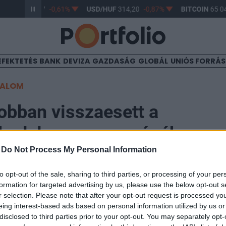
R/HUF
363,17
-0,61%
USD/HUF
314,20
-0,87%
BITCOIN
65 04
EFEKTETÉS
BANK
DEVIZA
GAZDASÁG
GLOBÁL
UNIÓS FORRÁ
TALOM
jobban visszaesett a
skedelem az eurozónában
-
Do Not Process My Personal Information
1:52
to opt-out of the sale, sharing to third parties, or processing of your per
formation for targeted advertising by us, please use the below opt-out s
r selection. Please note that after your opt-out request is processed y
b visszaesést látunk az eurozónás kiskereskedelmi f
eing interest-based ads based on personal information utilized by us or
z előző havi 0,5 százalékos (felülvizsgált) bővülést f
disclosed to third parties prior to your opt-out. You may separately opt-