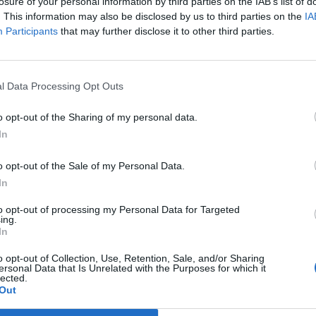
hó alapon.
losure of your personal information by third parties on the IAB’s list of
. This information may also be disclosed by us to third parties on the
IA
 rekordszintű munkanélküliség és a lassú fellendülés egyértelmű
Participants
that may further disclose it to other third parties.
ivitásban is. A vásárlások ugyanis meglepően 0,6 százalékkal v
 az élelmiszer és nem-élelmiszeri termékek volumene esésnek i
latos fogyasztás nem csökkent. Nem nevezhető meglepőnek, hog
l Data Processing Opt Outs
o opt-out of the Sharing of my personal data.
ASÓNK!
In
a portfolio.hu hírarchívumához tartozik, melynek olvasása előf
o opt-out of the Sale of my Personal Data.
ötött.
In
övetkezőket tartalmazza:
to opt-out of processing my Personal Data for Targeted
 teljes cikkarchívum
ing.
 BÉT elmúlt 2 év napon belüli
In
o opt-out of Collection, Use, Retention, Sale, and/or Sharing
ersonal Data that Is Unrelated with the Purposes for which it
lected.
Előfizetés
Out