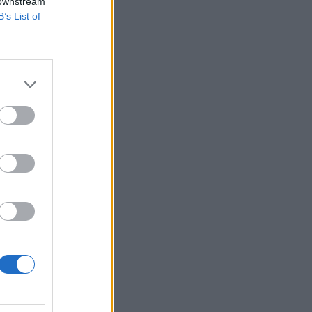
 downstream
B’s List of
en lecsapódik a
isszaestek
ndult, bár az
y...
izetéses