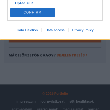
Opted Out
Az előfizetés a következőket tartalmazza:
Portfolio.hu teljes cikkarchívum
CONFIRM
Kötéslisták: BÉT elmúlt 2 év napon belüli
kötéslistái
Data Deletion
Data Access
Privacy Policy
Előfizetés
MÁR ELŐFIZETŐNK VAGY?
BEJELENTKEZÉS
© 2026 Portfolio
impresszum
jogi nyilatkozat
süti beállítások
adatvédelem
szerzői jogok
médiaajánlat
karrier