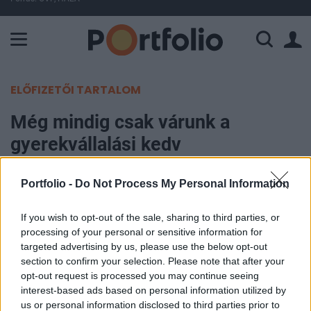
A Paksi Atomerőmű összteljesítménye 226 MW. A Duna vízállá
ELŐFIZETŐI TARTALOM
Még mindig csak várunk a
gyerekvállalási kedv
növekedésére
Portfolio -
Do Not Process My Personal Information
Portfolio
If you wish to opt-out of the sale, sharing to third parties, or
2013. november 18. 09:55
processing of your personal or sensitive information for
targeted advertising by us, please use the below opt-out
Az előzetes adatok szerint 2013 első kilenc
section to confirm your selection. Please note that after your
hónapjában 66 028 gyermek született, 3,0
opt-out request is processed you may continue seeing
százalékkal kevesebb, mint egy évvel korábban -
interest-based ads based on personal information utilized by
us or personal information disclosed to third parties prior to
jelentette a KSH. A 94 265 halálozás 3,4