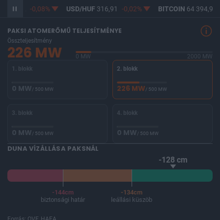
F
365,12
-0,08%
USD/HUF
316,91
-0,02%
BITCOIN
64 394,92
PAKSI ATOMERŐMŰ TELJESÍTMÉNYE
Összteljesítmény
226 MW
0 MW
2000 MW
1. blokk
2. blokk
0 MW
226 MW
/ 500 MW
/ 500 MW
3. blokk
4. blokk
0 MW
0 MW
/ 500 MW
/ 500 MW
DUNA VÍZÁLLÁSA PAKSNÁL
-128 cm
-144cm
-134cm
biztonsági határ
leállási küszöb
Forrás: OVF, HAEA