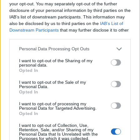
your opt-out. You may separately opt-out of the further
százalékos csökkenést jelent a 2012. január-
disclosure of your personal information by third parties on the
szeptemberi időszakhoz képest. A természetes
IAB’s list of downstream participants. This information may
fogyás 28 237 fő volt, 1248-cal kevesebb az egy
also be disclosed by us to third parties on the
IAB’s List of
Downstream Participants
that may further disclose it to other
évvel korábbinál.
third parties.
A születésszám alakulását figyelve megállapíthatjuk, hogy
Personal Data Processing Opt Outs
a gyerekvállalási kedv mindeddig nem élénkült. Ahogy az
alábbi ábrán látszik, az alapvető tendenciák inkább a
I want to opt-out of the Sharing of my
personal data.
válsághoz, mintsem a gazdaságpolitikai lépésekhez
Opted In
köthetők. Eszerint a 2000-es években egy igen lassú
emelkedés volt tapasztalható, a válság viszont 2010
I want to opt-out of the Sale of my
Personal Data.
közepén durván visszavetette a születések...
Opted In
I want to opt-out of processing my
Personal Data for Targeted Advertising.
KEDVES OLVASÓNK!
Opted In
A keresett cikk a portfolio.hu hírarchívumához
I want to opt-out of Collection, Use,
tartozik, melynek olvasása előfizetéses
Retention, Sale, and/or Sharing of my
Personal Data that Is Unrelated with the
regisztrációhoz kötött.
Purposes for which it was collected.