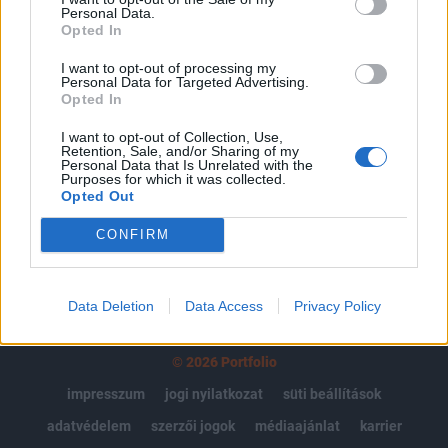
Az előfizetés a következőket tartalmazza:
Personal Data.
Opted In
Portfolio.hu teljes cikkarchívum
Kötéslisták: BÉT elmúlt 2 év napon belüli
I want to opt-out of processing my
Personal Data for Targeted Advertising.
kötéslistái
Opted In
Előfizetés
I want to opt-out of Collection, Use,
Retention, Sale, and/or Sharing of my
Personal Data that Is Unrelated with the
Purposes for which it was collected.
Opted Out
MÁR ELŐFIZETŐNK VAGY?
BEJELENTKEZÉS
CONFIRM
Data Deletion
Data Access
Privacy Policy
© 2026 Portfolio
impresszum
jogi nyilatkozat
süti beállítások
adatvédelem
szerzői jogok
médiaajánlat
karrier