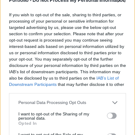
Portfolio -
Do Not Process My Personal Information
KSH friss jelentése szerint. Az előző év
januárjához képest a bővülés 6,1 százalékos volt
If you wish to opt-out of the sale, sharing to third parties, or
az előzetes adatok szerint.
processing of your personal or sensitive information for
targeted advertising by us, please use the below opt-out
A várakozásokat meghaladó volt az ipari termelés
section to confirm your selection. Please note that after your
bővülése januárban. A Reuters szerint az elemzők
opt-out request is processed you may continue seeing
előzetesen 4,7 százalékos éves ütemű bővülésre
interest-based ads based on personal information utilized by
számítottak, míg az előzetes adatok 6,1 százalékos
us or personal information disclosed to third parties prior to
növekedést mutatnak. A 3,1%-os havi alapú növekedés jó
your opt-out. You may separately opt-out of the further
disclosure of your personal information by third parties on the
hír azok után, hogy tavaly az utolsó negyedév mindhárom
IAB’s list of downstream participants. This information may
hónapjában zsugorodott a szektor. Ugyanakkor ebből
also be disclosed by us to third parties on the
IAB’s List of
még...
Downstream Participants
that may further disclose it to other
third parties.
KEDVES OLVASÓNK!
Personal Data Processing Opt Outs
A keresett cikk a portfolio.hu hírarchívumához
I want to opt-out of the Sharing of my
personal data.
tartozik, melynek olvasása előfizetéses
Opted In
regisztrációhoz kötött.
I want to opt-out of the Sale of my