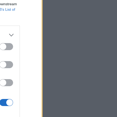
nk (Bundesbank)
 downstream
B’s List of
ság előtti utolsó
pedig már csak 2,6
hogy a GDP-arányos
izetéses