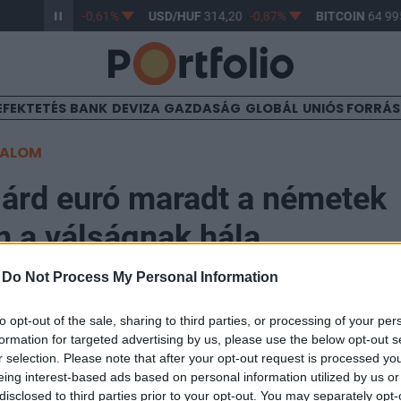
/HUF
363,17
-0,61%
USD/HUF
314,20
-0,87%
BITCOIN
64 995
EFEKTETÉS
BANK
DEVIZA
GAZDASÁG
GLOBÁL
UNIÓS FORRÁ
TALOM
iárd euró maradt a németek
 a válságnak hála
-
Do Not Process My Personal Information
8:00
to opt-out of the sale, sharing to third parties, or processing of your per
formation for targeted advertising by us, please use the below opt-out s
g 120 milliárd eurót takarított meg a 2008-ban elmél
r selection. Please note that after your opt-out request is processed y
al a német állampapírokra fizetendő kamatok csökken
eing interest-based ads based on personal information utilized by us or
disclosed to third parties prior to your opt-out. You may separately opt-