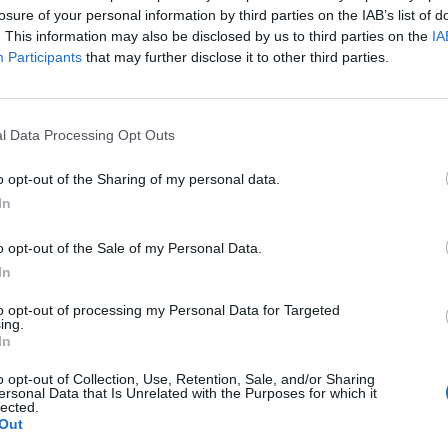
g című vasárnapi német lap a szövetségi központi ba
losure of your personal information by third parties on the IAB’s list of
sére hivatkozva.
. This information may also be disclosed by us to third parties on the
IA
Participants
that may further disclose it to other third parties.
y menedékként szolgált A Bundesbank kimutatása szerint a vál
 százalék volt a német állampapírok átlagos kamata, 2013-ban 
őközben a német gazdaság recesszióban is volt, és előfordult, 
l Data Processing Opt Outs
ny meghaladta a 3 százalékos uniós határértéket...
o opt-out of the Sharing of my personal data.
In
ASÓNK!
a portfolio.hu hírarchívumához tartozik, melynek olvasása előf
o opt-out of the Sale of my Personal Data.
ötött.
In
övetkezőket tartalmazza:
to opt-out of processing my Personal Data for Targeted
ing.
 teljes cikkarchívum
In
 BÉT elmúlt 2 év napon belüli
o opt-out of Collection, Use, Retention, Sale, and/or Sharing
ersonal Data that Is Unrelated with the Purposes for which it
lected.
Out
Előfizetés