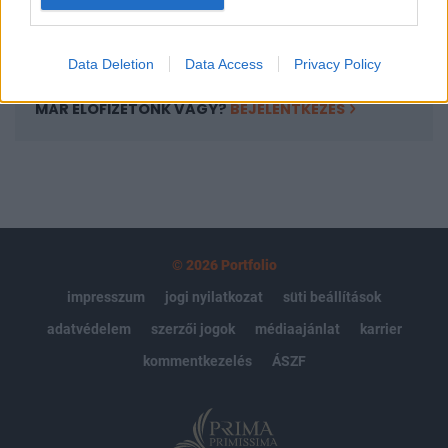
Előfizetés
Data Deletion
Data Access
Privacy Policy
MÁR ELŐFIZETŐNK VAGY?
BEJELENTKEZÉS
© 2026 Portfolio
impresszum
jogi nyilatkozat
süti beállítások
adatvédelem
szerzői jogok
médiaajánlat
karrier
kommentkezelés
ÁSZF