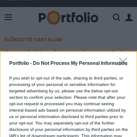
A Paksi Atomerőmű összteljesítménye 226 MW. A Duna vízállá
ELŐFIZETŐI TARTALOM
Egyre jobban lemarad az eurózóna
Portfolio -
Do Not Process My Personal Information
MTI
2014. augusztus 21. 21:20
If you wish to opt-out of the sale, sharing to third parties, or
processing of your personal or sensitive information for
targeted advertising by us, please use the below opt-out
A legutóbbi aktivitási adatok is azt mutatják, hogy
section to confirm your selection. Please note that after your
egyre inkább lemarad az euróövezet az Egyesült
opt-out request is processed you may continue seeing
Államok mögött, és ez várhatóan markáns
interest-based ads based on personal information utilized by
hatással lesz az euró dollárárfolyamára is -
us or personal information disclosed to third parties prior to
your opt-out. You may separately opt-out of the further
jósolták csütörtöki helyzetértékelésükben londoni
disclosure of your personal information by third parties on the
pénzügyi elemzők.
IAB’s list of downstream participants. This information may