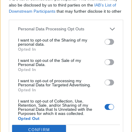
also be disclosed by us to third parties on the
IAB’s List of
Az egyik legtekintélyesebb londoni gazdasági-pénzügyi
Downstream Participants
that may further disclose it to other
elemzőház, a Capital Economics közgazdászai szerint az
third parties.
elmúlt napok aktivitási adatsorainak összehasonlítása
ritkán tapasztalható egyértelműséggel jelzi az amerikai és
Personal Data Processing Opt Outs
az euróövezeti gazdaság közötti széttartó folyamatokat.
I want to opt-out of the Sharing of my
Különösen kirívó e divergencia az amerikai és az
personal data.
Opted In
euróövezeti gyáripar aktivitásának...
I want to opt-out of the Sale of my
Personal Data.
KEDVES OLVASÓNK!
Opted In
A keresett cikk a portfolio.hu hírarchívumához
I want to opt-out of processing my
Personal Data for Targeted Advertising.
tartozik, melynek olvasása előfizetéses
Opted In
regisztrációhoz kötött.
I want to opt-out of Collection, Use,
Retention, Sale, and/or Sharing of my
Az előfizetés a következőket tartalmazza:
Personal Data that Is Unrelated with the
Portfolio.hu teljes cikkarchívum
Purposes for which it was collected.
Opted Out
Kötéslisták: BÉT elmúlt 2 év napon belüli
kötéslistái
CONFIRM