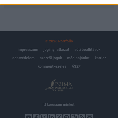
© 2026 Portfolio
impresszum
jogi nyilatkozat
süti beállítások
adatvédelem
szerzői jogok
médiaajánlat
karrier
kommentkezelés
ÁSZF
Itt keressen minket: