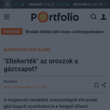
63,29
0,03%
USD/HUF
314,23
0,01%
BITCOIN
65 207,50
0,5
FONTOS
Brutális többlet jött össze a költségvetésben
ELŐFIZETŐI TARTALOM
"Eltekerték" az oroszok a
gázcsapot?
Portfolio
2014. szeptember 14. 17:34
A megemelt rendelési mennyiségtől elmaradó
gázt kapott szombaton is a lengyel állami