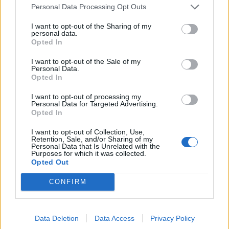
leadtak. Az orosz Gazprom szóvivője a Reutersnek úgy
Personal Data Processing Opt Outs
fogalmazott, hogy a lengyelek lényegében a maximális
I want to opt-out of the Sharing of my
napi mennyiséget kérik tőlük, amelyet ők nem tudnak...
personal data.
Opted In
I want to opt-out of the Sale of my
KEDVES OLVASÓNK!
Personal Data.
Opted In
A keresett cikk a portfolio.hu hírarchívumához
tartozik, melynek olvasása előfizetéses
I want to opt-out of processing my
Personal Data for Targeted Advertising.
regisztrációhoz kötött.
Opted In
Az előfizetés a következőket tartalmazza:
I want to opt-out of Collection, Use,
Retention, Sale, and/or Sharing of my
Portfolio.hu teljes cikkarchívum
Personal Data that Is Unrelated with the
Kötéslisták: BÉT elmúlt 2 év napon belüli
Purposes for which it was collected.
Opted Out
kötéslistái
CONFIRM
Előfizetés
Data Deletion
Data Access
Privacy Policy
MÁR ELŐFIZETŐNK VAGY?
BEJELENTKEZÉS