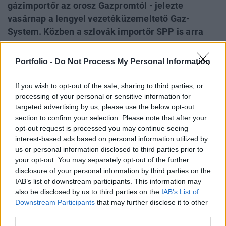
gázimportőr az orosz Gazpromtól - jelezte
vasárnap a lengyel vezetéküzemeltető Gaz-
System. Közben a szlovák importőr SPP is arra
panaszkodott a Reuters tudósítása szerint, hogy
vasárnap sorozatban már az ötödik egymást
Portfolio -
Do Not Process My Personal Information
követő napon kapott a korábbitól mintegy 10
százalékkal elmaradó mennyiségű gázt. A
If you wish to opt-out of the sale, sharing to third parties, or
processing of your personal or sensitive information for
nyugtalanító hírek mellett érdemes megjegyezni
targeted advertising by us, please use the below opt-out
azt is, hogy a román energiaügyi miniszter
section to confirm your selection. Please note that after your
szombaton azt jelezte: a Gazprom elállt attól a
opt-out request is processed you may continue seeing
bejelentett tervétől, hogy szombaton 9, vasárnap
interest-based ads based on personal information utilized by
pedig 5 százalékkal kevesebb gázt szállítson
us or personal information disclosed to third parties prior to
your opt-out. You may separately opt-out of the further
nekik.
disclosure of your personal information by third parties on the
IAB’s list of downstream participants. This information may
A lengyel PGNiG állami gázimportőr vasárnapi
also be disclosed by us to third parties on the
IAB’s List of
tájékoztatása szerint szombaton is a péntekivel egyező,
Downstream Participants
that may further disclose it to other
mintegy 20 millió köbméter földgáz érkezett keleti irányból,
third parties.
ami elmaradt attól, mint amennyi (megemelt) rendelést