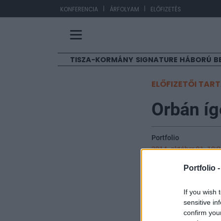
|
|
EU
KONFERENCIA
ÁRFOLYAM
ELŐFIZETÉS
TISZA-KORMÁNY
SIGNATURE
HÁBORÚ
B
ELŐFIZETŐI TAR
Orbán íg
Portfolio
2014. október 01. 10:
Portfolio 
Az Idősügyi Taná
szerint kivétele
If you wish 
lesz 3,5 nyugodt
sensitive in
A tanácsnak ezér
confirm you