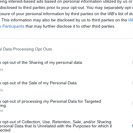
eing interest-based ads based on personal information utilized by us or
ell találni. Kiemelten fontos Orbán Viktor szerint, ho
disclosed to third parties prior to your opt-out. You may separately opt-
 csökkenjen, a szolidaritásnak erősödnie kell. A társa
losure of your personal information by third parties on the IAB’s list of
dorlási politikával kezelni, inkább növelni szükséges
. This information may also be disclosed by us to third parties on the
IA
s kiaknázni az országon belüli rejtett erőforrásokat.
Participants
that may further disclose it to other third parties.
a egy napra esett ebben az évben az Idősügyi Tanács alakuló ü
erelnök is részt vett, mint a tanács elnöke. Beszédében a miniszt
l Data Processing Opt Outs
lni a tanács feladatait, nem szabad csak egy formális testületn
l aktívabb munkára van szükség. Orbán Viktor szerint kegyelmi..
o opt-out of the Sharing of my personal data.
In
ASÓNK!
o opt-out of the Sale of my Personal Data.
In
a portfolio.hu hírarchívumához tartozik, melynek olvasása előf
ötött.
to opt-out of processing my Personal Data for Targeted
ing.
övetkezőket tartalmazza:
In
 teljes cikkarchívum
o opt-out of Collection, Use, Retention, Sale, and/or Sharing
 BÉT elmúlt 2 év napon belüli
ersonal Data that Is Unrelated with the Purposes for which it
lected.