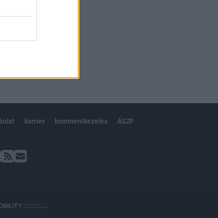
ánlat
karrier
kommentkezelés
ÁSZF