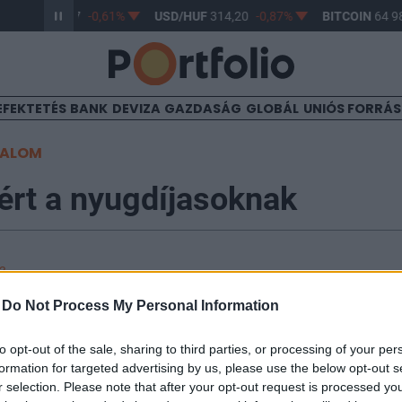
R/HUF
363,17
-0,61%
USD/HUF
314,20
-0,87%
BITCOIN
64 98
EFEKTETÉS
BANK
DEVIZA
GAZDASÁG
GLOBÁL
UNIÓS FORRÁ
TALOM
ért a nyugdíjasoknak
03
-
Do Not Process My Personal Information
cs alakuló ülésén a miniszterelnök is beszédet mondo
s pillanathoz érkeztek, a nyertes önkormányzati válas
to opt-out of the sale, sharing to third parties, or processing of your per
 év, amikor lehet hosszabb távon is gondolkozni bizon
formation for targeted advertising by us, please use the below opt-out s
t meg kell újulnia, nagyon sok olyan kérdés van, amel
r selection. Please note that after your opt-out request is processed y