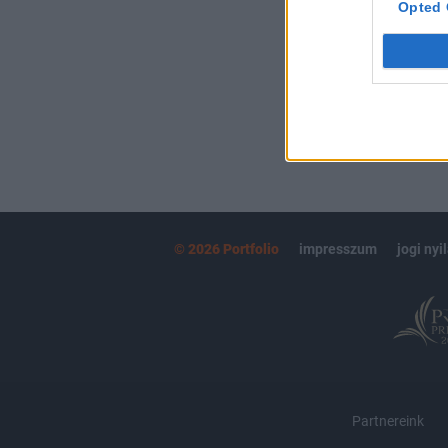
Opted 
MÁR ELŐFIZETŐ
© 2026 Portfolio
impresszum
jogi nyi
Partnereink