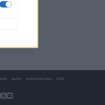
ánlat
karrier
kommentkezelés
ÁSZF