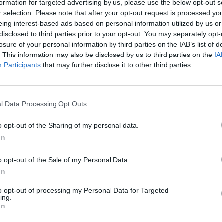
formation for targeted advertising by us, please use the below opt-out s
r selection. Please note that after your opt-out request is processed y
tanulmányában a Beszerzési Menedzser Index előrejel
eing interest-based ads based on personal information utilized by us or
disclosed to third parties prior to your opt-out. You may separately opt-
 előrejelzése az ipari termelési volumen változásának 
losure of your personal information by third parties on the IAB’s list of
 pontosabban, míg csökkenés esetén kevésbé pontosan
. This information may also be disclosed by us to third parties on the
IA
két is vizsgálva azonban látható, hogy az ipari terme
Participants
that may further disclose it to other third parties.
 értékeinek változásával szignifikáns kapcsolatban v
ítja meg a tanulmány.
l Data Processing Opt Outs
sztikai, Beszerzési és Készletezési Társaság (MLBKT) által előál
MI) a magyar gazdaság ipari termelési volumenindexére vonatko
o opt-out of the Sharing of my personal data.
gálta meg elemzésében (az eredeti dokumentum innen letölthető
In
unktúramutatója, amely száztíz feldolgozóipari vállalat beszerzé
o opt-out of the Sale of my Personal Data.
In
ASÓNK!
to opt-out of processing my Personal Data for Targeted
a portfolio.hu hírarchívumához tartozik, melynek olvasása előf
ing.
ötött.
In