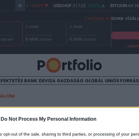
R/HUF
365,25
-0,04%
USD/HUF
317,02
0,02%
BITCOIN
64 388
DUNA VÍZÁL
Mit jelent ez?
3. blokk
4. blokk
0 MW
0 MW
/ 500 MW
/ 500 MW
/ 500 MW
-144c
A Duna vízállása Paksnál -128 cm. A biztonsági határ -144 cm,
EFEKTETÉS
BANK
DEVIZA
GAZDASÁG
GLOBÁL
UNIÓS FORRÁ
TALOM
gjósolhatjuk a jövőt?
-
Do Not Process My Personal Information
to opt-out of the sale, sharing to third parties, or processing of your per
32