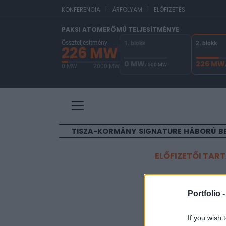
|
|
EU
KONFERENCIA
ÁRFOLYAM
ELŐFIZETÉS
PAKSI ATOMERŐMŰ TELJESÍTMÉNYE
Összteljesítmény
1. blokk
2. blokk
226 MW
0 MW
226 MW
/ 500 MW
0 MW
2000 MW
A Paksi Atomerőmű összteljesítménye 226 MW. 
TISZA-KORMÁNY
SIGNATURE
HÁBORÚ
B
ELŐFIZETŐI TAR
Előre me
Portfolio 
Portfolio
If you wish 
2014. október 02. 14: