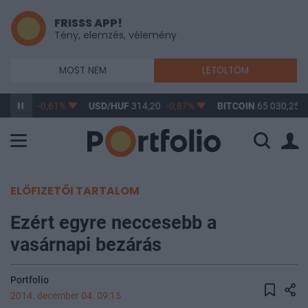
FRISSS APP!
Tény, elemzés, vélemény
MOST NEM
LETÖLTÖM
363,17
-0,61%
USD/HUF
314,20
-0,87%
BITCOIN
65 030,25
0
ELŐFIZETŐI TARTALOM
Ezért egyre neccesebb a
vasárnapi bezárás
Portfolio
2014. december 04. 09:15