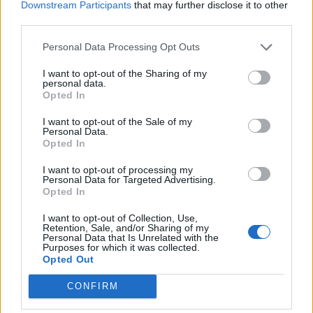
Downstream Participants
that may further disclose it to other
boltbezárásról szóló javaslatot, nagyon valószínűnek tűnt,
third parties.
hogy jövőre megvalósul a KDNP kezdeményezése. Azóta
azonban felerősödtek az ellenző hangok. Hétfő délután
Personal Data Processing Opt Outs
ugyanis a Kereskedelmi Alkalmazottak
I want to opt-out of the Sharing of my
Szakszervezetének...
personal data.
Opted In
KEDVES OLVASÓNK!
I want to opt-out of the Sale of my
Personal Data.
Opted In
A keresett cikk a portfolio.hu hírarchívumához
tartozik, melynek olvasása előfizetéses
I want to opt-out of processing my
Personal Data for Targeted Advertising.
regisztrációhoz kötött.
Opted In
Az előfizetés a következőket tartalmazza:
I want to opt-out of Collection, Use,
Portfolio.hu teljes cikkarchívum
Retention, Sale, and/or Sharing of my
Personal Data that Is Unrelated with the
Kötéslisták: BÉT elmúlt 2 év napon belüli
Purposes for which it was collected.
Opted Out
kötéslistái
CONFIRM
Előfizetés