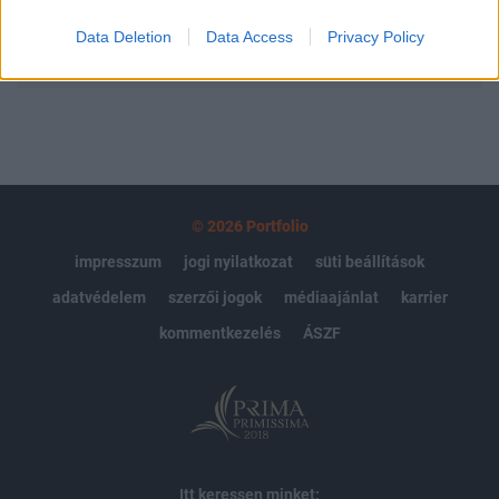
Data Deletion
Data Access
Privacy Policy
MÁR ELŐFIZETŐNK VAGY?
BEJELENTKEZÉS
© 2026 Portfolio
impresszum
jogi nyilatkozat
süti beállítások
adatvédelem
szerzői jogok
médiaajánlat
karrier
kommentkezelés
ÁSZF
Itt keressen minket: