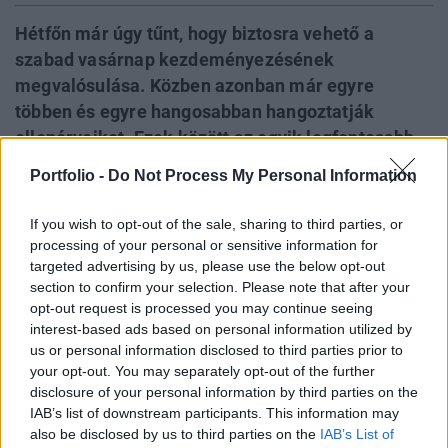
Hétfőn már úgy tűnt, hogy biztosra vehető a
szabad vasárnap kezdeményezésének
megvalósulása. Közben azonban már egyre
többen és egyre hangosabban hangoztatják
ellenérveiket. Ezek között az egyik legfontosabb,
hogy a kormány mostani intézkedései
Portfolio -
Do Not Process My Personal Information
(veszteséges működés betiltásának előírása,
élelmiszerlánc-felügyeleti díj, egyéb
If you wish to opt-out of the sale, sharing to third parties, or
adómódosítások) büntetőjellegűek és ezek
processing of your personal or sensitive information for
targeted advertising by us, please use the below opt-out
összességében már komoly veszélyt jelentenek a
section to confirm your selection. Please note that after your
foglalkoztatottságra. Mindezek ismeretében
opt-out request is processed you may continue seeing
kezdődött meg szerdai éjjel (!) a törvényjavaslat
interest-based ads based on personal information utilized by
általános vitája a parlamentben.
us or personal information disclosed to third parties prior to
your opt-out. You may separately opt-out of the further
Itt a fordulat Hétfőn Rogán Antal, a Fidesz
disclosure of your personal information by third parties on the
frakcióvezetőjének bejelentése után, miszerint a nagyobbik
IAB’s list of downstream participants. This information may
also be disclosed by us to third parties on the
IAB’s List of
kormánypárt módosításokkal, de támogatja a vasárnapi