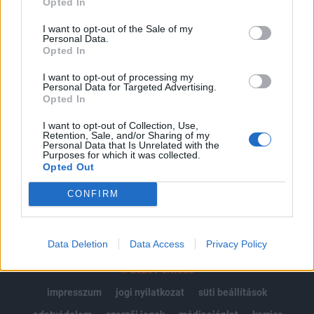
Opted In
Az előfizetés a következőket tartalmazza:
I want to opt-out of the Sale of my
Personal Data.
Portfolio.hu teljes cikkarchívum
Opted In
Kötéslisták: BÉT elmúlt 2 év napon belüli
kötéslistái
I want to opt-out of processing my
Personal Data for Targeted Advertising.
Opted In
Előfizetés
I want to opt-out of Collection, Use,
Retention, Sale, and/or Sharing of my
Personal Data that Is Unrelated with the
Purposes for which it was collected.
MÁR ELŐFIZETŐNK VAGY?
BEJELENTKEZÉS
Opted Out
CONFIRM
Data Deletion
Data Access
Privacy Policy
© 2026 Portfolio
impresszum
jogi nyilatkozat
süti beállítások