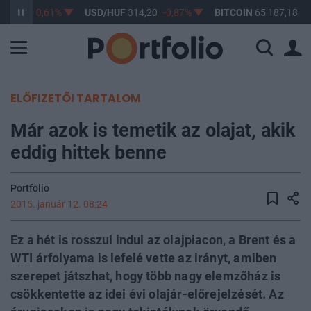
363,17
-0,61%
USD/HUF
314,20
-0,87%
BITCOIN
65 187,18
0,
ELŐFIZETŐI TARTALOM
Már azok is temetik az olajat, akik
eddig hittek benne
Portfolio
2015. január 12. 08:24
Ez a hét is rosszul indul az olajpiacon, a Brent és a
WTI árfolyama is lefelé vette az irányt, amiben
szerepet játszhat, hogy több nagy elemzőház is
csökkentette az idei évi olajár-előrejelzését. Az