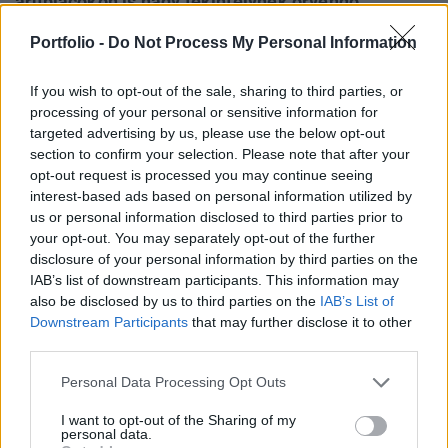
árupiacokon is nagy tekintélynek örvendő
Goldman Sachs az amerikai könnyűolaj esetében
Portfolio -
Do Not Process My Personal Information
a korábbi 73,75 dollárról 47,15 dollárra vágta
vissza az idei évi prognózisát.
If you wish to opt-out of the sale, sharing to third parties, or
processing of your personal or sensitive information for
Energy Investment Forum 2026Az energiaszektor
targeted advertising by us, please use the below opt-out
csúcsvezetői egy helyen: stratégiai válaszok
section to confirm your selection. Please note that after your
versenyképességről, beruházásokról, szabályozásról és az
opt-out request is processed you may continue seeing
energetikai jövőjéről.Információ és jelentkezésMegint esik
interest-based ads based on personal information utilized by
us or personal information disclosed to third parties prior to
az olajár A mai kereskedésben tovább esik a kőolaj
your opt-out. You may separately opt-out of the further
árfolyama, a WTI februári határidős ára 47 dollár
disclosure of your personal information by third parties on the
környékén mozog, míg a Brent 49 dollárnál jár. A
IAB’s list of downstream participants. This information may
hangulatot...
also be disclosed by us to third parties on the
IAB’s List of
Downstream Participants
that may further disclose it to other
third parties.
KEDVES OLVASÓNK!
Personal Data Processing Opt Outs
A keresett cikk a portfolio.hu hírarchívumához
tartozik, melynek olvasása előfizetéses
I want to opt-out of the Sharing of my
personal data.
regisztrációhoz kötött.