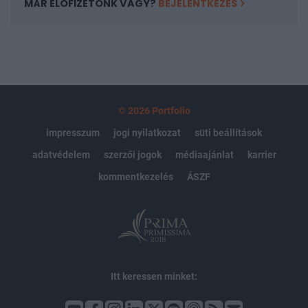
MÁR ELŐFIZETŐNK VAGY?
BEJELENTKEZÉS
© 2026 Portfolio
impresszum
jogi nyilatkozat
süti beállítások
adatvédelem
szerzői jogok
médiaajánlat
karrier
kommentkezelés
ÁSZF
Itt keressen minket: