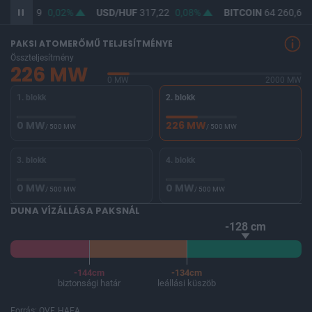
UF
365,49
0,02%
USD/HUF
317,22
0,08%
BITCOIN
64 260,69
PAKSI ATOMERŐMŰ TELJESÍTMÉNYE
Összteljesítmény
226 MW
0 MW
2000 MW
1. blokk
2. blokk
0 MW
226 MW
/ 500 MW
/ 500 MW
3. blokk
4. blokk
0 MW
0 MW
/ 500 MW
/ 500 MW
DUNA VÍZÁLLÁSA PAKSNÁL
-128 cm
-144cm
-134cm
biztonsági határ
leállási küszöb
Forrás: OVF, HAEA