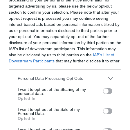
biztos abban, hogy soha nem lesz már 100 dollár
targeted advertising by us, please use the below opt-out
az olaj árfolyama. A zuhanó olajárak egyik
section to confirm your selection. Please note that after your
opt-out request is processed you may continue seeing
legnagyobb kárvallottja természetesen az
interest-based ads based on personal information utilized by
energiaszektor, de vannak pozitív hatások is: az
us or personal information disclosed to third parties prior to
alacsonyabb olajár egyfajta adócsökkentésként is
your opt-out. You may separately opt-out of the further
felfogható és gazdaságélénkítő hatással bírhat.
disclosure of your personal information by third parties on the
IAB’s list of downstream participants. This information may
Elég csak a hazai autósokra gondolni, a forint
also be disclosed by us to third parties on the
IAB’s List of
dollárral szembeni gyengülése mellett is
Downstream Participants
that may further disclose it to other
jelentősen csökkentek a hazai üzemanyagárak.
third parties.
Amennyiben végleg búcsút inthetünk a 100
Personal Data Processing Opt Outs
dolláros olajárnak, az nagy valószínűséggel a
hazai autósoknak azt jelentené, hogy vége a 400
I want to opt-out of the Sharing of my
personal data.
forint feletti benzinárak időszakának.
Opted In
Energy Investment Forum 2026Az energiaszektor
I want to opt-out of the Sale of my
Personal Data.
csúcsvezetői egy helyen: stratégiai válaszok
Opted In
versenyképességről, beruházásokról, szabályozásról és az
energetikai jövőjéről.Információ és jelentkezésSosem lesz
I want to opt-out of processing my