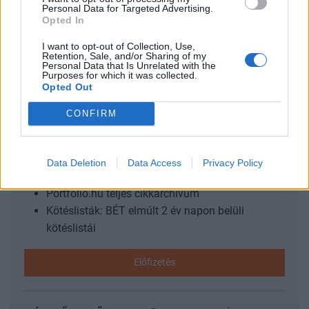
Personal Data for Targeted Advertising.
100 dollár az olaj? Az USA Today-nek adott interjút a
Opted In
szaúdi herceg, Prince Alwaleed bin Talal, aki Szaúd-Arábia
olajpiaci stratégiája mellett beszélt az olajárakat...
I want to opt-out of Collection, Use,
Retention, Sale, and/or Sharing of my
Personal Data that Is Unrelated with the
Purposes for which it was collected.
Opted Out
KEDVES OLVASÓNK!
CONFIRM
A keresett cikk a portfolio.hu hírarchívumához
tartozik, melynek olvasása előfizetéses
regisztrációhoz kötött.
Data Deletion
Data Access
Privacy Policy
Az előfizetés a következőket tartalmazza:
Portfolio.hu teljes cikkarchívum
Kötéslisták: BÉT elmúlt 2 év napon belüli
kötéslistái
Előfizetés