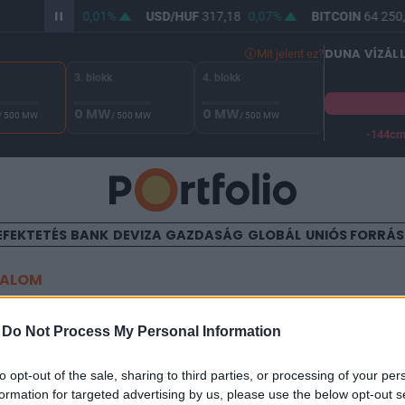
/HUF
365,44
0,01%
USD/HUF
317,18
0,07%
BITCOIN
64 250,
DUNA VÍZÁL
Mit jelent ez?
3. blokk
4. blokk
0 MW
0 MW
/ 500 MW
/ 500 MW
/ 500 MW
-144c
A Duna vízállása Paksnál -127 cm. A biztonsági határ -144 cm,
EFEKTETÉS
BANK
DEVIZA
GAZDASÁG
GLOBÁL
UNIÓS FORRÁ
TALOM
lt az EKB: ne várjunk túl so
-
Do Not Process My Personal Information
bejelentéstől
to opt-out of the sale, sharing to third parties, or processing of your per
formation for targeted advertising by us, please use the below opt-out s