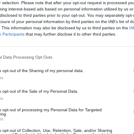
r selection. Please note that after your opt-out request is processed y
eing interest-based ads based on personal information utilized by us or
disclosed to third parties prior to your opt-out. You may separately opt-
losure of your personal information by third parties on the IAB’s list of
i ülése érdekes lesz, de nem kellene "túlságosan izgat
. This information may also be disclosed by us to third parties on the
IA
ban - mondta Ewald Nowotny, az EKB kormányzótanácsá
Participants
that may further disclose it to other third parties.
kelnök az Euromoney 2015 konferencián.
nti attól a piacot, hogy túlzott várakozásokkal legyenek az EKB
l Data Processing Opt Outs
lmazott: az EKB csütörtöki ülése érdekes lesz, de nem kellene 
tnak" lennie ezzel kapcsolatban.Kapcsolódó cikkünk2015.01.19
o opt-out of the Sharing of my personal data.
égtől ezzel a kijelentéssel kapcsolatban érkező kérdésekre...
In
o opt-out of the Sale of my Personal Data.
ASÓNK!
In
a portfolio.hu hírarchívumához tartozik, melynek olvasása előf
to opt-out of processing my Personal Data for Targeted
ötött.
ing.
In
övetkezőket tartalmazza:
o opt-out of Collection, Use, Retention, Sale, and/or Sharing
 teljes cikkarchívum