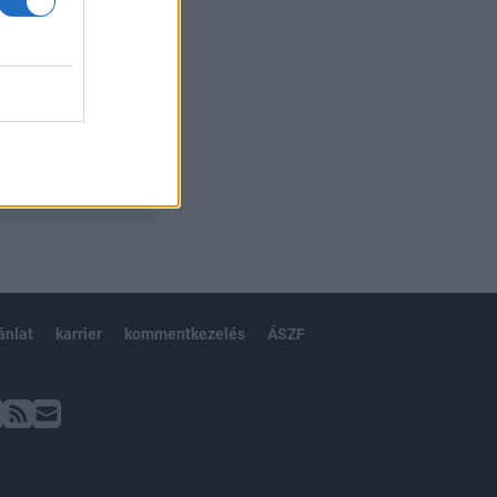
ánlat
karrier
kommentkezelés
ÁSZF