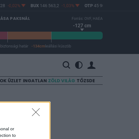
28
-0,02%
BUX
146 563,2
-1,03%
OTP
45 900
-1,82%
MO
LÁSA PAKSNÁL
Forrás: OVF, HAEA
-127 cm
m
biztonsági határ
-134cm
leállási küszöb
 a leállási küszöb -134 cm.
SOK
ÜZLET
INGATLAN
ZÖLD VILÁG
TŐZSDE
kat a
sonal or
ection to