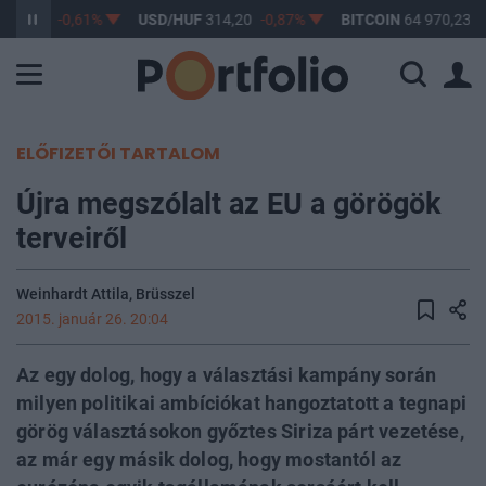
363,17
-0,61%
USD/HUF
314,20
-0,87%
BITCOIN
64 970,23
0
ELŐFIZETŐI TARTALOM
Újra megszólalt az EU a görögök
terveiről
Weinhardt Attila, Brüsszel
2015. január 26. 20:04
Az egy dolog, hogy a választási kampány során
milyen politikai ambíciókat hangoztatott a tegnapi
görög választásokon győztes Siriza párt vezetése,
az már egy másik dolog, hogy mostantól az