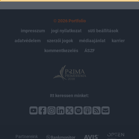
© 2026 Portfolio
impresszum
jogi nyilatkozat
süti beállítások
adatvédelem
szerzői jogok
médiaajánlat
karrier
kommentkezelés
ÁSZF
Itt keressen minket:
Partnereink