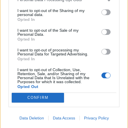
KEDVES OLVASÓNK!
I want to opt-out of the Sharing of my
personal data.
Opted In
A keresett cikk a portfolio.hu hírarchívumához
tartozik, melynek olvasása előfizetéses
I want to opt-out of the Sale of my
Personal Data.
regisztrációhoz kötött.
Opted In
Az előfizetés a következőket tartalmazza:
I want to opt-out of processing my
Portfolio.hu teljes cikkarchívum
Personal Data for Targeted Advertising.
Opted In
Kötéslisták: BÉT elmúlt 2 év napon belüli
kötéslistái
I want to opt-out of Collection, Use,
Retention, Sale, and/or Sharing of my
Personal Data that Is Unrelated with the
Purposes for which it was collected.
Előfizetés
Opted Out
CONFIRM
MÁR ELŐFIZETŐNK VAGY?
BEJELENTKEZÉS
Data Deletion
Data Access
Privacy Policy