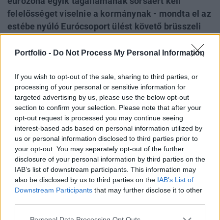
eurózóna egyik tagállamának sorsáért kell
felelősséget viselnie a kormánynak - mondta el az
estébe nyúló Eurócsoport ülést követő brüsszeli
sajtótájékoztatón Jeroen Dijsselbloem. Az
Eurócsoport elnöke egyúttal örömét fejezte ki
Portfolio -
Do Not Process My Personal Information
amiatt, hogy a friss hírek szerint a görögök az
If you wish to opt-out of the sale, sharing to third parties, or
eurózónán belül képzelik el a jövőjüket és részben
processing of your personal or sensitive information for
ennek tulajdonította, hogy "nagyon mérsékelten
targeted advertising by us, please use the below opt-out
reagált a piac" a tegnapi választási eredményekre.
section to confirm your selection. Please note that after your
opt-out request is processed you may continue seeing
Back to Europe 2026Az áprilisi választások után
interest-based ads based on personal information utilized by
visszakerült az európai térképre Magyarország, a kormány
us or personal information disclosed to third parties prior to
kiemelt célja az uniós források hazahozatala, illetve
your opt-out. You may separately opt-out of the further
disclosure of your personal information by third parties on the
hosszabb távon az euró bevezetése. Milyen utat kell
IAB’s list of downstream participants. This information may
bejárnia Magyarországnak addig és mekkora lökést
also be disclosed by us to third parties on the
IAB’s List of
adhatnak az uniós pénzek a gazdaságnak? Ezzel a
Downstream Participants
that may further disclose it to other
kérdéssel foglalkozik a Portfolio konferenciája, mely
third parties.
szakértőkkel...
Personal Data Processing Opt Outs