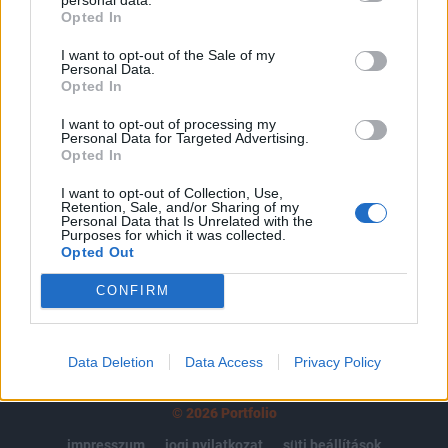
Opted In
regisztrációhoz kötött.
I want to opt-out of the Sale of my
Az előfizetés a következőket tartalmazza:
Personal Data.
Portfolio.hu teljes cikkarchívum
Opted In
Kötéslisták: BÉT elmúlt 2 év napon belüli
I want to opt-out of processing my
kötéslistái
Personal Data for Targeted Advertising.
Opted In
Előfizetés
I want to opt-out of Collection, Use,
Retention, Sale, and/or Sharing of my
Personal Data that Is Unrelated with the
Purposes for which it was collected.
Opted Out
MÁR ELŐFIZETŐNK VAGY?
BEJELENTKEZÉS
CONFIRM
Data Deletion
Data Access
Privacy Policy
© 2026 Portfolio
impresszum
jogi nyilatkozat
süti beállítások