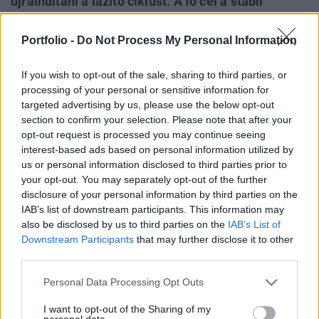
újraindítani a lazító ciklust. A fő cél a stabil
alapkamat lehet, illetve arra számíthatunk, hogy
hitelezésélénkítő lépésekkel próbál hatni a belső
Portfolio -
Do Not Process My Personal Information
keresletre. Az alábbiakban a közleményt teljes
egészében közreadjuk, a kiemelések tőlünk
If you wish to opt-out of the sale, sharing to third parties, or
processing of your personal or sensitive information for
származnak.
targeted advertising by us, please use the below opt-out
section to confirm your selection. Please note that after your
"A jelenleg rendelkezésre álló információk alapján a
opt-out request is processed you may continue seeing
Monetáris Tanács megítélése szerint az alapkamat
interest-based ads based on personal information utilized by
aktuális szintje összhangban van az inflációs cél
us or personal information disclosed to third parties prior to
középtávú elérésével és a reálgazdaság ennek megfelelő
your opt-out. You may separately opt-out of the further
mértékű ösztönzésével. Előrejelzéseink feltételeinek
disclosure of your personal information by third parties on the
IAB’s list of downstream participants. This information may
teljesülése mellett az inflációs cél elérése a jelenlegi laza
also be disclosed by us to third parties on the
IAB’s List of
monetáris kondíciók tartós fenntartásának...
Downstream Participants
that may further disclose it to other
third parties.
KEDVES OLVASÓNK!
Personal Data Processing Opt Outs
A keresett cikk a portfolio.hu hírarchívumához
I want to opt-out of the Sharing of my
tartozik, melynek olvasása előfizetéses
personal data.