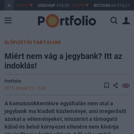
363,17
-0,61%
USD/HUF
314,20
-0,87%
BITCOIN
64 974,27
0
ELŐFIZETŐI TARTALOM
Miért nem vág a jegybank? Itt az
indoklás!
Portfolio
2015. január 27. 15:02
A kamatcsökkentésre egyáltalán nem utal a
jegybank ma kiadott közleménye, ami megerősíti
azokat a véleményeket, miszerint a támogató
külső és belső környezet ellenére nem kívánja