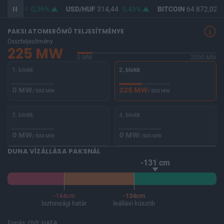
F
363,03
0,36%
USD/HUF
314,44
0,43%
BITCOIN
64 872,02
0
PAKSI ATOMERŐMŰ TELJESÍTMÉNYE
Összteljesítmény
225 MW
0 MW
2000 MW
1. blokk
2. blokk
0 MW
225 MW
/ 500 MW
/ 500 MW
3. blokk
4. blokk
0 MW
0 MW
/ 500 MW
/ 500 MW
DUNA VÍZÁLLÁSA PAKSNÁL
-131 cm
-144cm
-134cm
biztonsági határ
leállási küszöb
Forrás: OVF, HAEA