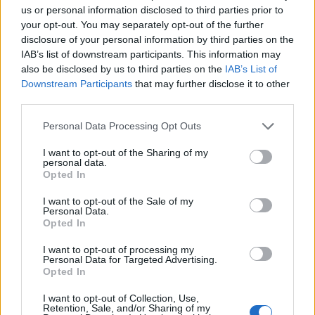
us or personal information disclosed to third parties prior to
bevándorlásról. Szólt arról is, hogy egy ország
your opt-out. You may separately opt-out of the further
nemzeti bankja szent tehén, még beszélni sem
disclosure of your personal information by third parties on the
szabad róla. Ami a jegybank eredményét illeti, a
IAB’s list of downstream participants. This information may
nyereségét nem fizetheti be az államnak. Megint
also be disclosed by us to third parties on the
IAB’s List of
előrevetítette, hogy a bankadó fokozatos
Downstream Participants
that may further disclose it to other
third parties.
csökkentése elképzelhető.
Personal Data Processing Opt Outs
Érkezik MerkelAngela Merkel jövő hétfői érkezése kapcsán
a miniszterelnök kifejtette: a mai európai politikában
I want to opt-out of the Sharing of my
personal data.
természetes, hogy találkoznak a miniszterek és
Opted In
kormányfők Brüsszelben. Az a körülmény azonban, hogy a
német kancellár a német újraegyesítés 25. évfordulóján
I want to opt-out of the Sale of my
Personal Data.
Magyarországra érkezik, felhívja a figyelmet a a két ország
Opted In
közti barátságra és stratégiai együttműködésre....
I want to opt-out of processing my
Personal Data for Targeted Advertising.
Opted In
KEDVES OLVASÓNK!
I want to opt-out of Collection, Use,
A keresett cikk a portfolio.hu hírarchívumához
Retention, Sale, and/or Sharing of my