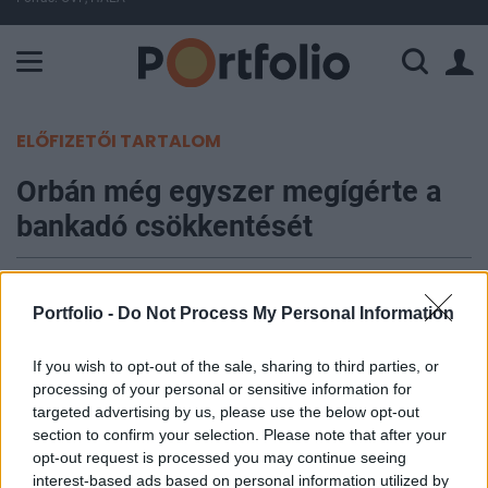
A Paksi Atomerőmű összteljesítménye 225 MW. A Duna vízállá
ELŐFIZETŐI TARTALOM
Orbán még egyszer megígérte a
bankadó csökkentését
Portfolio
2015. január 30. 07:38
Portfolio -
Do Not Process My Personal Information
Orbán Viktor a Kossuth Rádió péntek reggeli
If you wish to opt-out of the sale, sharing to third parties, or
processing of your personal or sensitive information for
műsorában beszélt Angela Merkel német
targeted advertising by us, please use the below opt-out
kancellár hétfői érkezése kapcsán a német-
section to confirm your selection. Please note that after your
magyar kapcsolatokról, a Vlagyimir Putyinnal
opt-out request is processed you may continue seeing
tervezett találkozásról, a megélhetési
interest-based ads based on personal information utilized by