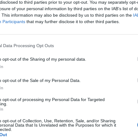
ékos drágulást jelzett májusban a szövetségi statisztik
disclosed to third parties prior to your opt-out. You may separately opt-
ése szerint. A májusi éves mutató mind az áprilisi ada
losure of your personal information by third parties on the IAB’s list of
. This information may also be disclosed by us to third parties on the
IA
ői konszenzusánál (0,6%) magasabbnak bizonyult.
Participants
that may further disclose it to other third parties.
datok ugyanolyan szintű drágulást jeleztek, mint a harmonizált
%) és az élelmiszerek (1,45%) drágultak a leginkább, míg az ala
 továbbra is jelentős.Utoljára tavaly szeptemberben járt ilyen m
l Data Processing Opt Outs
a mostani szint még mindig távol van az Európai Központi...
o opt-out of the Sharing of my personal data.
In
ASÓNK!
o opt-out of the Sale of my Personal Data.
a portfolio.hu hírarchívumához tartozik, melynek olvasása előf
In
ötött.
to opt-out of processing my Personal Data for Targeted
övetkezőket tartalmazza:
ing.
In
 teljes cikkarchívum
 BÉT elmúlt 2 év napon belüli
o opt-out of Collection, Use, Retention, Sale, and/or Sharing
ersonal Data that Is Unrelated with the Purposes for which it
lected.
Out