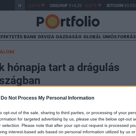
/HUF
363,17
-0,61%
USD/HUF
314,20
-0,87%
BITCOIN
65 053
EFEKTETÉS
BANK
DEVIZA
GAZDASÁG
GLOBÁL
UNIÓS FORRÁ
TALOM
 hónapja tart a drágulás
szágban
-
Do Not Process My Personal Information
to opt-out of the sale, sharing to third parties, or processing of your per
formation for targeted advertising by us, please use the below opt-out s
ált fogyasztói árindex (HICP) értéke - amely alkalma
r selection. Please note that after your opt-out request is processed y
ínvonalának összehasonlítására - éves alapon 0,7 szá
eing interest-based ads based on personal information utilized by us or