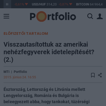
F
363,17
-0,61%
USD/HUF
314,20
-0,87%
BITCOIN
64 964,43
ELŐFIZETŐI TARTALOM
Visszautasítottuk az amerikai
nehézfegyverek idetelepítését?
(2.)
MTI
|
Portfolio
2015. június 24. 16:55
Észtország, Lettország és Litvánia mellett
Lengyelország, Románia és Bulgária is
beleegyezett abba, hogy tankokat, tüzérségi