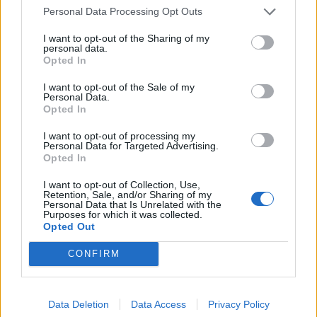
számíthatnak, amelyek Ashton Carter szerint...
Personal Data Processing Opt Outs
I want to opt-out of the Sharing of my
personal data.
KEDVES OLVASÓNK!
Opted In
A keresett cikk a portfolio.hu hírarchívumához
I want to opt-out of the Sale of my
tartozik, melynek olvasása előfizetéses
Personal Data.
Opted In
regisztrációhoz kötött.
I want to opt-out of processing my
Az előfizetés a következőket tartalmazza:
Personal Data for Targeted Advertising.
Portfolio.hu teljes cikkarchívum
Opted In
Kötéslisták: BÉT elmúlt 2 év napon belüli
I want to opt-out of Collection, Use,
kötéslistái
Retention, Sale, and/or Sharing of my
Personal Data that Is Unrelated with the
Purposes for which it was collected.
Opted Out
Előfizetés
CONFIRM
MÁR ELŐFIZETŐNK VAGY?
BEJELENTKEZÉS
Data Deletion
Data Access
Privacy Policy