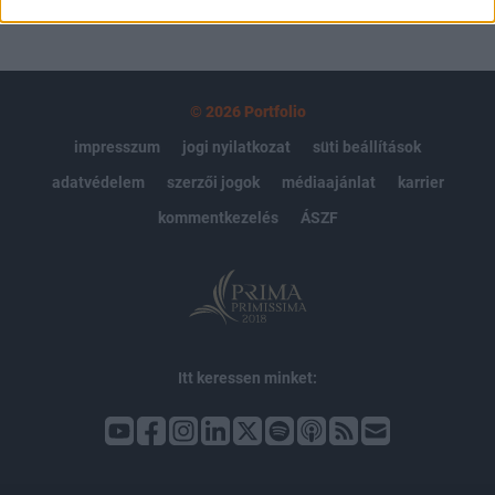
© 2026 Portfolio
impresszum
jogi nyilatkozat
süti beállítások
adatvédelem
szerzői jogok
médiaajánlat
karrier
kommentkezelés
ÁSZF
Itt keressen minket: