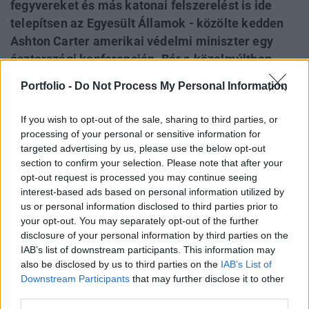
fegyvereket és más katonai felszerelést is ide
telepítsen az Egyesült Államok - közölte kedden
Ashton Carter amerikai védelmi miniszter egy
észtországi konferencián. Bár a közelmúltban
még Magyarország is felkerült azok listájára, hova
Portfolio -
Do Not Process My Personal Information
az amerikaiak nerhézfegyvereket telepíthetnek,
most nincs rajta. Közben az oroszok bejelentették,
If you wish to opt-out of the sale, sharing to third parties, or
hogy nem fél, hanem egy teljes évvel
processing of your personal or sensitive information for
hosszabbítják meg a magyar élelmiszereket is
targeted advertising by us, please use the below opt-out
section to confirm your selection. Please note that after your
érintő behozatali szankciós
opt-out request is processed you may continue seeing
intézkedéscsomagjukat.
interest-based ads based on personal information utilized by
us or personal information disclosed to third parties prior to
A Napi Gazdaság emlékeztet arra, hogy a közelmúltbeli
your opt-out. You may separately opt-out of the further
cikkben a New York Times hazánkról is úgy írt, mint ahová
disclosure of your personal information by third parties on the
a Pentagon nehézfegyverzetet telepítene, most viszont
IAB’s list of downstream participants. This information may
Ashton Carter nem tett rólunk említést. A mai bejelentés
also be disclosed by us to third parties on the
IAB’s List of
Downstream Participants
that may further disclose it to other
szerint a kelet-európai országok összesen mintegy 250
third parties.
páncélosra, Bradley harckocsira és önjáró lövegre