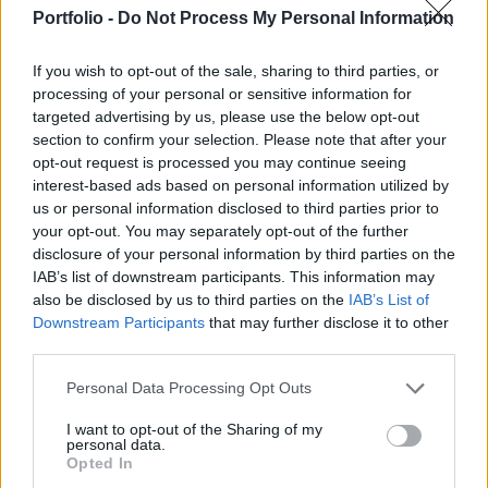
viszont inkább vevők látszanak a szokottnál
Portfolio -
Do Not Process My Personal Information
valamivel aktívabb piacon.
If you wish to opt-out of the sale, sharing to third parties, or
A nemzetközi kötvénypiacokhoz hasonló folyamatok
processing of your personal or sensitive information for
látszanak a magyar állampapírok esetében is: a reggeli
targeted advertising by us, please use the below opt-out
jelentős hozamemelkedés után lassan kezdenek
section to confirm your selection. Please note that after your
megnyugodni a befektetők. A Portfolio piaci forrásai
opt-out request is processed you may continue seeing
szerint a hosszú kötvények esetében 20-25 bázispontos
interest-based ads based on personal information utilized by
emelkedéssel indult a nap. Így a tízéves hozam például a
us or personal information disclosed to third parties prior to
your opt-out. You may separately opt-out of the further
pénteki 3,83 százalék után ismét 4 százalék felett
disclosure of your personal information by third parties on the
lehetett....
IAB’s list of downstream participants. This information may
also be disclosed by us to third parties on the
IAB’s List of
Downstream Participants
that may further disclose it to other
KEDVES OLVASÓNK!
third parties.
A keresett cikk a portfolio.hu hírarchívumához
Personal Data Processing Opt Outs
tartozik, melynek olvasása előfizetéses
regisztrációhoz kötött.
I want to opt-out of the Sharing of my
personal data.
Opted In
Az előfizetés a következőket tartalmazza: