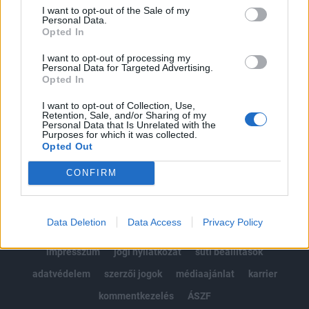
Portfolio.hu teljes cikkarchívum
I want to opt-out of the Sale of my
Kötéslisták: BÉT elmúlt 2 év napon belüli
Personal Data.
Opted In
kötéslistái
I want to opt-out of processing my
Personal Data for Targeted Advertising.
Előfizetés
Opted In
I want to opt-out of Collection, Use,
Retention, Sale, and/or Sharing of my
MÁR ELŐFIZETŐNK VAGY?
BEJELENTKEZÉS
Personal Data that Is Unrelated with the
Purposes for which it was collected.
Opted Out
CONFIRM
Data Deletion
Data Access
Privacy Policy
© 2026 Portfolio
impresszum
jogi nyilatkozat
süti beállítások
adatvédelem
szerzői jogok
médiaajánlat
karrier
kommentkezelés
ÁSZF