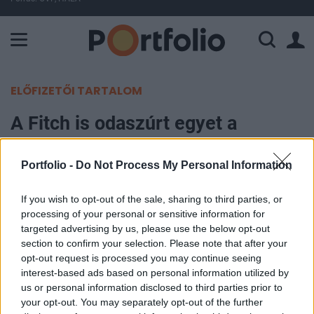
A Paksi Atomerőmű összteljesítménye 226 MW. A Duna vízállá
ELŐFIZETŐI TARTALOM
A Fitch is odaszúrt egyet a
görögöknek
Portfolio -
Do Not Process My Personal Information
Portfolio
2015. június 30. 22:49
If you wish to opt-out of the sale, sharing to third parties, or
processing of your personal or sensitive information for
targeted advertising by us, please use the below opt-out
A Standard and Poor's hétfői döntése után a Fitch
section to confirm your selection. Please note that after your
Ratings kedden közölte: egy fokozattal CC
opt-out request is processed you may continue seeing
kategóriába minősíti le Görögország
interest-based ads based on personal information utilized by
us or personal information disclosed to third parties prior to
államadósságának minősítését. A hitelminősítő
your opt-out. You may separately opt-out of the further
arra figyelmeztet, hogy Görögország esetleges