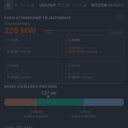
F
365,68
0,07%
USD/HUF
317,14
0,05%
BITCOIN
64 802,37
PAKSI ATOMERŐMŰ TELJESÍTMÉNYE
Összteljesítmény
226 MW
0 MW
2000 MW
1. blokk
2. blokk
0 MW
226 MW
/ 500 MW
/ 500 MW
3. blokk
4. blokk
0 MW
0 MW
/ 500 MW
/ 500 MW
DUNA VÍZÁLLÁSA PAKSNÁL
-127 cm
-134cm
-107cm
leállási küszöb
teljes működés
Forrás: OVF, HAEA