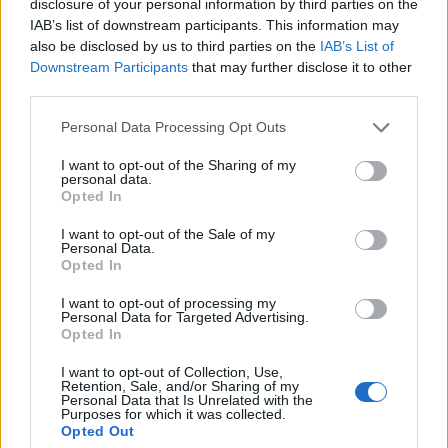
disclosure of your personal information by third parties on the
kilépése az eurózónából rendezetlen úton fog
IAB’s list of downstream participants. This information may
megtörténni valószínűleg.
also be disclosed by us to third parties on the
IAB’s List of
Downstream Participants
that may further disclose it to other
A tárgyalások megszakadása Athén és a nemzetközi
third parties.
szervezetek között jelentősen megnövelte annak
Personal Data Processing Opt Outs
kockázatát, hogy a görög állam a következő hónapokban
nem tudja teljesíteni adósságszolgálatait, többek között a
I want to opt-out of the Sharing of my
personal data.
magánszektor képviselői felé sem - vélik a Fitch szakértői,
Opted In
akik szerint a közelmúlt eseményei átírták az általuk várt
alapforgatókönyvet. A Fitch...
I want to opt-out of the Sale of my
Personal Data.
Opted In
KEDVES OLVASÓNK!
I want to opt-out of processing my
Personal Data for Targeted Advertising.
A keresett cikk a portfolio.hu hírarchívumához
Opted In
tartozik, melynek olvasása előfizetéses
I want to opt-out of Collection, Use,
regisztrációhoz kötött.
Retention, Sale, and/or Sharing of my
Personal Data that Is Unrelated with the
Purposes for which it was collected.
Az előfizetés a következőket tartalmazza:
Opted Out
Portfolio.hu teljes cikkarchívum