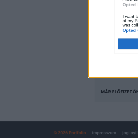
KEDVES OLV
Opted 
A keresett cikk 
I want t
regisztrációhoz k
of my P
was col
Opted 
Az előfizetés a k
Portfolio.hu
Kötéslisták:
kötéslistái
MÁR ELŐFIZETŐ
© 2026 Portfolio
impresszum
jogi nyi