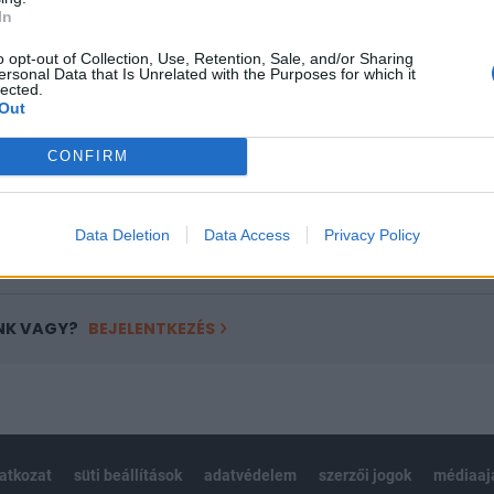
ASÓNK!
In
a portfolio.hu hírarchívumához tartozik, melynek olvasása előf
o opt-out of Collection, Use, Retention, Sale, and/or Sharing
ötött.
ersonal Data that Is Unrelated with the Purposes for which it
lected.
Out
övetkezőket tartalmazza:
 teljes cikkarchívum
CONFIRM
 BÉT elmúlt 2 év napon belüli
Data Deletion
Data Access
Privacy Policy
Előfizetés
NK VAGY?
BEJELENTKEZÉS
latkozat
süti beállítások
adatvédelem
szerzői jogok
médiaaj