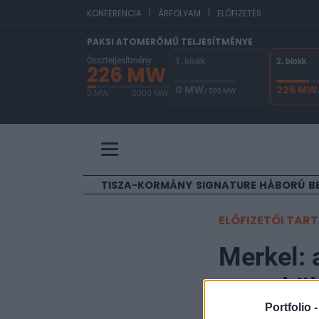
|
|
E
KONFERENCIA
ÁRFOLYAM
ELŐFIZETÉS
PAKSI ATOMERŐMŰ TELJESÍTMÉNYE
Összteljesítmény
1. blokk
2. blokk
226 MW
0 MW
226 MW
/ 500 MW
0 MW
2000 MW
A Paksi Atomerőmű összteljesítménye 226 MW. 
TISZA-KORMÁNY
SIGNATURE
HÁBORÚ
B
ELŐFIZETŐI TAR
Merkel: 
menekül
Portfolio 