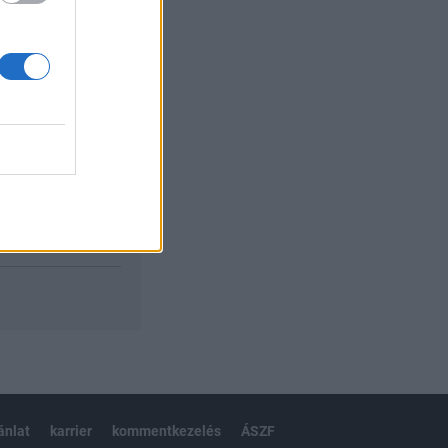
izetéses
ánlat
karrier
kommentkezelés
ÁSZF