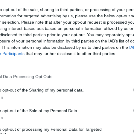
to opt-out of the sale, sharing to third parties, or processing of your per
21:50
formation for targeted advertising by us, please use the below opt-out s
r selection. Please note that after your opt-out request is processed y
es megbirkózni a rekord nagyságú menekültáradat b
eing interest-based ads based on personal information utilized by us or
gy adóemelést kelljen végrehajtania vagy hogy veszély
disclosed to third parties prior to your opt-out. You may separately opt-
losure of your personal information by third parties on the IAB’s list of
gyensúlyozottságát - közölte szombaton Angela Merke
. This information may also be disclosed by us to third parties on the
IA
 a politikai menedékjog alapvető emberi jog és ez a jo
Participants
that may further disclose it to other third parties.
ámának korlátozását, ugyanakkor a menekültek bef
rra is szükség van, hogy hazaküldjék azokat, akik nem
znak is a visszaküldési politikán, hamarosan bővíthet
l Data Processing Opt Outs
l biztonságosnak ítélt országok körét.
o opt-out of the Sharing of my personal data.
ezetnek beA menekültáradat fényében a német kormány arra kész
In
et be, hogy forrásokat tudjon felszabadítani a menekültek és a l
 amelyek már így is nehezen tudnak szállást és orvosi ellátást 
o opt-out of the Sale of my Personal Data.
- számol be a Reuters.Nem jelenthetjük ki csak egyszerűen...
In
to opt-out of processing my Personal Data for Targeted
ing.