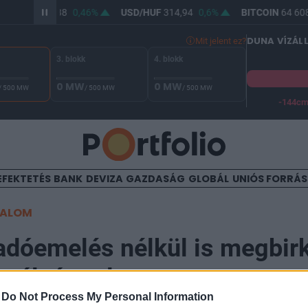
UR/HUF
363,38
0,46%
USD/HUF
314,94
0,6%
BITCOIN
64 608,
DUNA VÍZÁL
Mit jelent ez?
3. blokk
4. blokk
0 MW
0 MW
/ 500 MW
/ 500 MW
/ 500 MW
-144c
A Duna vízállása Paksnál -130 cm. A biztonsági határ -144 cm,
EFEKTETÉS
BANK
DEVIZA
GAZDASÁG
GLOBÁL
UNIÓS FORRÁ
TALOM
adóemelés nélkül is megbir
tválsággal
-
Do Not Process My Personal Information