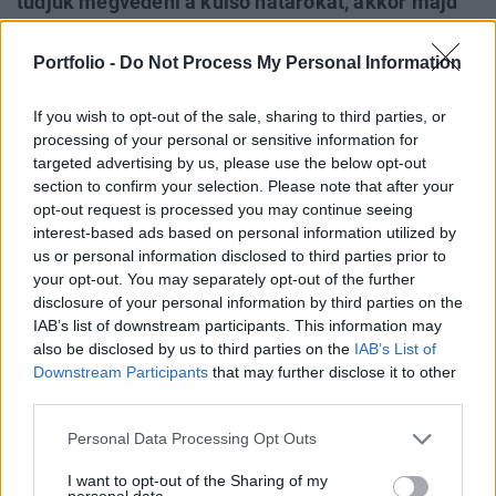
tudjuk megvédeni a külső határokat, akkor majd
megvédi azokat más". Ezzel kapcsolatban
készített egy elemzést az Erste Bank, mely azt
Portfolio -
Do Not Process My Personal Information
vizsgálta meg, hogy a közép-európai országok
mennyit profitáltak eddig a schengeni
If you wish to opt-out of the sale, sharing to third parties, or
processing of your personal or sensitive information for
rendszerből.
targeted advertising by us, please use the below opt-out
section to confirm your selection. Please note that after your
Az Erste szakértői szerint főleg az exportorientált országok
opt-out request is processed you may continue seeing
a nyitott Európai Unió nyertesei, például Magyarország,
interest-based ads based on personal information utilized by
Csehország, Szlovákia és Szlovénia, melyek a schengeni
us or personal information disclosed to third parties prior to
rendszer miatt akadálytalanul tudnak kereskedni Nyugat-
your opt-out. You may separately opt-out of the further
Európával. A bank elemzői szerint ha tényleg veszélybe
disclosure of your personal information by third parties on the
IAB’s list of downstream participants. This information may
kerülne a mostani rendszer és visszaállítanák a
also be disclosed by us to third parties on the
IAB’s List of
határellenőrzést, akkor az először abban...
Downstream Participants
that may further disclose it to other
third parties.
KEDVES OLVASÓNK!
Personal Data Processing Opt Outs
A keresett cikk a portfolio.hu hírarchívumához
I want to opt-out of the Sharing of my
tartozik, melynek olvasása előfizetéses
personal data.