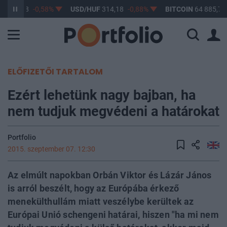
F
363,28
-0,58%
USD/HUF
314,18
-0,88%
BITCOIN
64 885,78
ELŐFIZETŐI TARTALOM
Ezért lehetünk nagy bajban, ha
nem tudjuk megvédeni a határokat
Portfolio
2015. szeptember 07. 12:30
Az elmúlt napokban Orbán Viktor és Lázár János
is arról beszélt, hogy az Európába érkező
menekülthullám miatt veszélybe kerültek az
Európai Unió schengeni határai, hiszen "ha mi nem