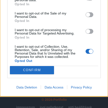
Opted In
regisztrációhoz kötött.
I want to opt-out of the Sale of my
Az előfizetés a következőket tartalmazza:
Personal Data.
Portfolio.hu teljes cikkarchívum
Opted In
Kötéslisták: BÉT elmúlt 2 év napon belüli
I want to opt-out of processing my
kötéslistái
Personal Data for Targeted Advertising.
Opted In
Előfizetés
I want to opt-out of Collection, Use,
Retention, Sale, and/or Sharing of my
Personal Data that Is Unrelated with the
Purposes for which it was collected.
Opted Out
MÁR ELŐFIZETŐNK VAGY?
BEJELENTKEZÉS
CONFIRM
Data Deletion
Data Access
Privacy Policy
© 2026 Portfolio
impresszum
jogi nyilatkozat
süti beállítások