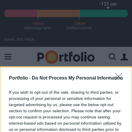
-127 cm
-144cm
-134cm
biztonsági határ
leállási küszöb
Forrás: OVF, HAEA
A Paksi Atomerőmű összteljesítménye 225 MW. A Duna vízállá
ELŐFIZETŐI TARTALOM
Portfolio -
Do Not Process My Personal Information
Na melyik magyar élelmiszerlánc
If you wish to opt-out of the sale, sharing to third parties, or
processing of your personal or sensitive information for
adna munkát a menekülteknek?
targeted advertising by us, please use the below opt-out
section to confirm your selection. Please note that after your
Portfolio
opt-out request is processed you may continue seeing
interest-based ads based on personal information utilized by
2015. szeptember 09. 11:11
us or personal information disclosed to third parties prior to