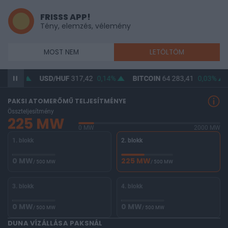
FRISSS APP!
Tény, elemzés, vélemény
MOST NEM
LETÖLTÖM
7
0,1%
USD/HUF
317,42
0,14%
BITCOIN
64 283,41
0,03%
PAKSI ATOMERŐMŰ TELJESÍTMÉNYE
Összteljesítmény
225 MW
0 MW
2000 MW
1. blokk
2. blokk
0 MW
225 MW
/ 500 MW
/ 500 MW
3. blokk
4. blokk
0 MW
0 MW
/ 500 MW
/ 500 MW
DUNA VÍZÁLLÁSA PAKSNÁL