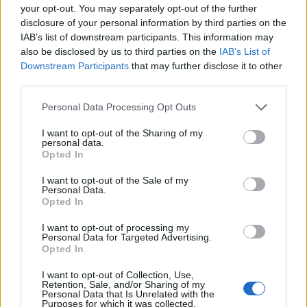
your opt-out. You may separately opt-out of the further
Ha a menekültek Magyarországon akarnának
disclosure of your personal information by third parties on the
maradni, akkor a CBA tárt karokkal és munkával
IAB’s list of downstream participants. This information may
várná őket - tudta meg a cég képviselőitől az
also be disclosed by us to third parties on the
IAB’s List of
Downstream Participants
that may further disclose it to other
Origo.
third parties.
A hírportál megkérdezte a Tescót, a Magyar Postát, de a
Personal Data Processing Opt Outs
Kite, a Közgép és a Duna Aszfalt, az itthon is jelen lévő
Bosch, Mercedes és Audi képviselőit is megkeresték, sőt,
I want to opt-out of the Sharing of my
personal data.
még a Nemzetgazdasági Minisztériumnak is feltették a
Opted In
kérdést, hogy az állami szektorban hol lenne hely. Egyedül
a CBA-tól kaptak eddig választ:Amennyiben lesznek olyan
I want to opt-out of the Sale of my
Personal Data.
menekültek, akik letelepednek országunkban...
Opted In
I want to opt-out of processing my
Personal Data for Targeted Advertising.
KEDVES OLVASÓNK!
Opted In
A keresett cikk a portfolio.hu hírarchívumához
I want to opt-out of Collection, Use,
tartozik, melynek olvasása előfizetéses
Retention, Sale, and/or Sharing of my
Personal Data that Is Unrelated with the
regisztrációhoz kötött.
Purposes for which it was collected.