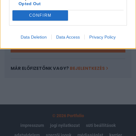
Opted Out
Az előfizetés a következőket tartalmazza:
Portfolio.hu teljes cikkarchívum
CONFIRM
Kötéslisták: BÉT elmúlt 2 év napon belüli
kötéslistái
Data Deletion
Data Access
Privacy Policy
Előfizetés
MÁR ELŐFIZETŐNK VAGY?
BEJELENTKEZÉS
© 2026 Portfolio
impresszum
jogi nyilatkozat
süti beállítások
adatvédelem
szerzői jogok
médiaajánlat
karrier