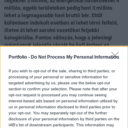
cégeknél 5 milliós, az energetikai hátterűeknél 4
milliós, egyéb területeken pedig havi 3 milliós
lehet a legmagasabb havi bruttó bér. Ettől
különösen indokolt esetben el lehet térni felfelé,
illetve át lehet sorolni vezetőket feljebbi
kategóriába. Fontos változás, hogy a jelenlegi
prémiumok jelentős részét be kell építeni az
alapbérbe és ezentúl csak az éves bér 20%-a
Portfolio -
Do Not Process My Personal Information
adható oda prémiumként. Veszteséges éves
működés esetén viszont nem fizethető prémium.
If you wish to opt-out of the sale, sharing to third parties, or
A tárcáknak november közepéig kell összesíteni,
processing of your personal or sensitive information for
hogy a bérstruktúra változtatása mennyi embert
targeted advertising by us, please use the below opt-out
section to confirm your selection. Please note that after your
érint és mindez mekkora többlet költségvetési
opt-out request is processed you may continue seeing
kiadással jár a 2010-ben eldöntött,
interest-based ads based on personal information utilized by
takarékossággal indokolt 2 milliós plafon után.
us or personal information disclosed to third parties prior to
Mindez abba az irányba mutat, hogy az új bérezés
your opt-out. You may separately opt-out of the further
disclosure of your personal information by third parties on the
2016-tól léphet hatályba.
IAB’s list of downstream participants. This information may