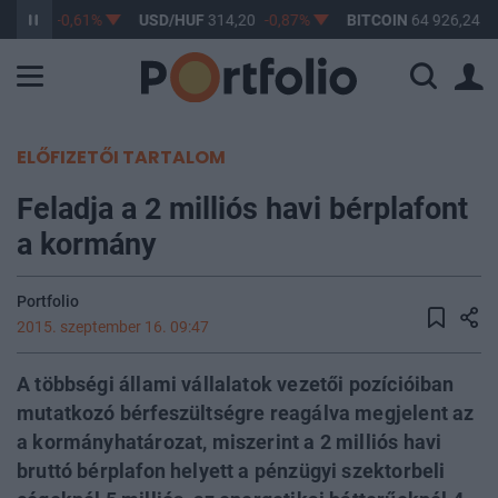
363,17
-0,61%
USD/HUF
314,20
-0,87%
BITCOIN
64 926,24
0
ELŐFIZETŐI TARTALOM
Feladja a 2 milliós havi bérplafont
a kormány
Portfolio
2015. szeptember 16. 09:47
A többségi állami vállalatok vezetői pozícióiban
mutatkozó bérfeszültségre reagálva megjelent az
a kormányhatározat, miszerint a 2 milliós havi
bruttó bérplafon helyett a pénzügyi szektorbeli