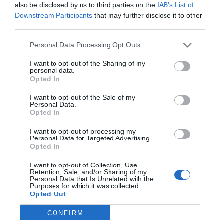
also be disclosed by us to third parties on the
IAB’s List of
A legfrissebb Magyar Közlöny tartalmazza a Kormány
Downstream Participants
that may further disclose it to other
1660/2015. (IX. 15.) Korm. határozatát "A többségi állami
third parties.
tulajdonú gazdasági társaságok vezető állású
munkavállalói javadalmazási rendszerének megújításáról"
Personal Data Processing Opt Outs
címmel. Ennek előzménye, hogy a kormány meghallgatta
I want to opt-out of the Sharing of my
az Állami Számvevőszék elnökének az állami tulajdonú
personal data.
gazdasági társaságok vezetésével kapcsolatos...
Opted In
I want to opt-out of the Sale of my
Personal Data.
KEDVES OLVASÓNK!
Opted In
A keresett cikk a portfolio.hu hírarchívumához
I want to opt-out of processing my
Personal Data for Targeted Advertising.
tartozik, melynek olvasása előfizetéses
Opted In
regisztrációhoz kötött.
I want to opt-out of Collection, Use,
Az előfizetés a következőket tartalmazza:
Retention, Sale, and/or Sharing of my
Personal Data that Is Unrelated with the
Portfolio.hu teljes cikkarchívum
Purposes for which it was collected.
Kötéslisták: BÉT elmúlt 2 év napon belüli
Opted Out
kötéslistái
CONFIRM