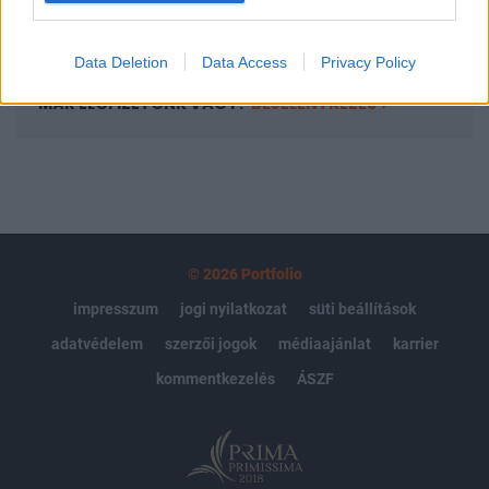
Előfizetés
Data Deletion
Data Access
Privacy Policy
MÁR ELŐFIZETŐNK VAGY?
BEJELENTKEZÉS
© 2026 Portfolio
impresszum
jogi nyilatkozat
süti beállítások
adatvédelem
szerzői jogok
médiaajánlat
karrier
kommentkezelés
ÁSZF