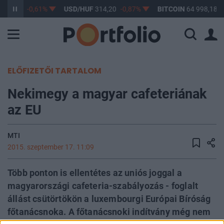
363,17
-0,61%
USD/HUF
314,20
-0,87%
BITCOIN
64 998,18
0
ELŐFIZETŐI TARTALOM
Nekimegy a magyar cafeteriának
az EU
MTI
2015. szeptember 17. 11:09
Több ponton is ellentétes az uniós joggal a
magyarországi cafeteria-szabályozás - foglalt
állást csütörtökön a luxembourgi Európai Bíróság
főtanácsnoka. A főtanácsnoki indítvány még nem