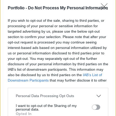
ítélet, és nem is kötelezi a bírákat döntésük
későbbi meghozatalakor. A főtanácsnok feladata,
Portfolio -
Do Not Process My Personal Information
hogy független jogi álláspontot fogalmazzon meg
a jogvitában.
If you wish to opt-out of the sale, sharing to third parties, or
processing of your personal or sensitive information for
targeted advertising by us, please use the below opt-out
A főtanácsnoki indítvány még nem ítélet, és nem is kötelezi
section to confirm your selection. Please note that after your
a bírákat döntésük későbbi meghozatalakor. A
opt-out request is processed you may continue seeing
főtanácsnok feladata, hogy független jogi álláspontot
interest-based ads based on personal information utilized by
fogalmazzon meg a jogvitában. Yves Bot úgy látja, hogy a
us or personal information disclosed to third parties prior to
vállalkozások letelepedési szabadságát jogellenesen
your opt-out. You may separately opt-out of the further
korlátozza az a magyar jogszabály, amelynek értelmében a
disclosure of your personal information by third parties on the
külföldi vállalkozások fióktelepei nem...
IAB’s list of downstream participants. This information may
also be disclosed by us to third parties on the
IAB’s List of
Downstream Participants
that may further disclose it to other
KEDVES OLVASÓNK!
third parties.
A keresett cikk a portfolio.hu hírarchívumához
Personal Data Processing Opt Outs
tartozik, melynek olvasása előfizetéses
I want to opt-out of the Sharing of my
regisztrációhoz kötött.
personal data.
Opted In