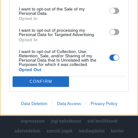
Az előfizetés a következőket tartalmazza:
I want to opt-out of the Sale of my
Portfolio.hu teljes cikkarchívum
Personal Data.
Kötéslisták: BÉT elmúlt 2 év napon belüli
Opted In
kötéslistái
I want to opt-out of processing my
Personal Data for Targeted Advertising.
Opted In
Előfizetés
I want to opt-out of Collection, Use,
Retention, Sale, and/or Sharing of my
Personal Data that Is Unrelated with the
MÁR ELŐFIZETŐNK VAGY?
BEJELENTKEZÉS
Purposes for which it was collected.
Opted Out
CONFIRM
Data Deletion
Data Access
Privacy Policy
© 2026 Portfolio
impresszum
jogi nyilatkozat
süti beállítások
adatvédelem
szerzői jogok
médiaajánlat
karrier