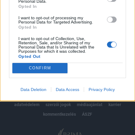
kötéslistái
Personal Data.
Opted In
Előfizetés
I want to opt-out of processing my
Personal Data for Targeted Advertising.
Opted In
MÁR ELŐFIZETŐNK VAGY?
BEJELENTKEZÉS
I want to opt-out of Collection, Use,
Retention, Sale, and/or Sharing of my
Personal Data that Is Unrelated with the
Purposes for which it was collected.
Opted Out
CONFIRM
© 2026 Portfolio
Data Deletion
Data Access
Privacy Policy
impresszum
jogi nyilatkozat
süti beállítások
adatvédelem
szerzői jogok
médiaajánlat
karrier
kommentkezelés
ÁSZF