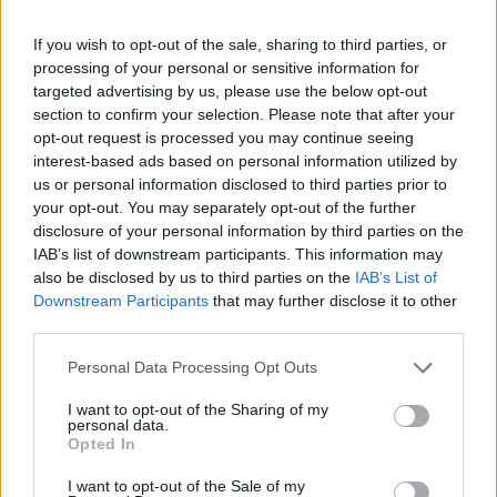
növekedése okozta.
If you wish to opt-out of the sale, sharing to third parties, or
A mai, harmadik GDP-jelentés előtt azt várták az elemzők,
processing of your personal or sensitive information for
hogy a második negyedéves GDP-növekedés marad 3,7%-
targeted advertising by us, please use the below opt-out
on. A fogyasztáson belül az egészségügyi és szállítási
section to confirm your selection. Please note that after your
kiadások emelkedtek gyorsabban, így összességében ez a
opt-out request is processed you may continue seeing
felhasználási tétel 3,1% helyett 3,6%-kal bővült.Az USA fő
interest-based ads based on personal information utilized by
GDP-növekedési száma egy negyedéves évesített mutató,
us or personal information disclosed to third parties prior to
your opt-out. You may separately opt-out of the further
ezért igazából a friss adat alig...
disclosure of your personal information by third parties on the
IAB’s list of downstream participants. This information may
also be disclosed by us to third parties on the
IAB’s List of
KEDVES OLVASÓNK!
Downstream Participants
that may further disclose it to other
A keresett cikk a portfolio.hu hírarchívumához
third parties.
tartozik, melynek olvasása előfizetéses
Personal Data Processing Opt Outs
regisztrációhoz kötött.
I want to opt-out of the Sharing of my
Az előfizetés a következőket tartalmazza:
personal data.
Opted In
Portfolio.hu teljes cikkarchívum
Kötéslisták: BÉT elmúlt 2 év napon belüli
I want to opt-out of the Sale of my