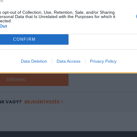
In
ASÓNK!
o opt-out of Collection, Use, Retention, Sale, and/or Sharing
ersonal Data that Is Unrelated with the Purposes for which it
lected.
a portfolio.hu hírarchívumához tartozik, melynek olvasása előf
Out
ötött.
CONFIRM
övetkezőket tartalmazza:
 teljes cikkarchívum
 BÉT elmúlt 2 év napon belüli
Data Deletion
Data Access
Privacy Policy
Előfizetés
NK VAGY?
BEJELENTKEZÉS