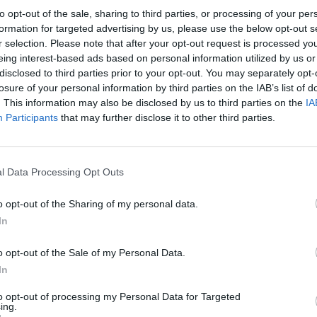
eken
to opt-out of the sale, sharing to third parties, or processing of your per
formation for targeted advertising by us, please use the below opt-out s
r selection. Please note that after your opt-out request is processed y
eing interest-based ads based on personal information utilized by us or
09:05
disclosed to third parties prior to your opt-out. You may separately opt-
losure of your personal information by third parties on the IAB’s list of
. This information may also be disclosed by us to third parties on the
IA
vagy jogi képzési területen már hármas tanulmányi átla
Participants
that may further disclose it to other third parties.
edagógushallgatóknak ennél valamivel jobban kell telj
az állami ösztöndíjas helyüket - írja a Magyar Nemzet 
sztériumának (Emmi) előterjesztésére hivatkozva. Ne
l Data Processing Opt Outs
val" kapcsolatos szabályok változnak, de a hallgató s
ntosítják. A felsőoktatási intézményekben létrejövő ko
o opt-out of the Sharing of my personal data.
tetlenségi szabályokat állapítanak meg.
In
sítja a felsőoktatás szabályozását az Emmi előterjesztése. Az 
o opt-out of the Sale of my Personal Data.
lletve megtartásához például: két szemeszter átlagában 18 kredit
In
ben (ez eddig 15 kredit volt), központilag előírt súlyozott tanulmá
to opt-out of processing my Personal Data for Targeted
hallgató elkerülje, hogy átsorolják önköltséges...
ing.