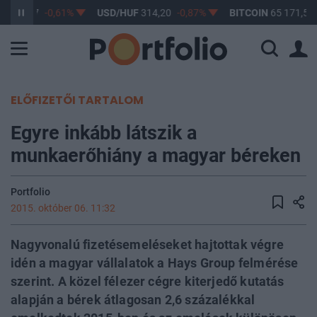
F
363,17
-0,61%
USD/HUF
314,20
-0,87%
BITCOIN
65 171,58
ELŐFIZETŐI TARTALOM
Egyre inkább látszik a
munkaerőhiány a magyar béreken
Portfolio
2015. október 06. 11:32
Nagyvonalú fizetésemeléseket hajtottak végre
idén a magyar vállalatok a Hays Group felmérése
szerint. A közel félezer cégre kiterjedő kutatás
alapján a bérek átlagosan 2,6 százalékkal