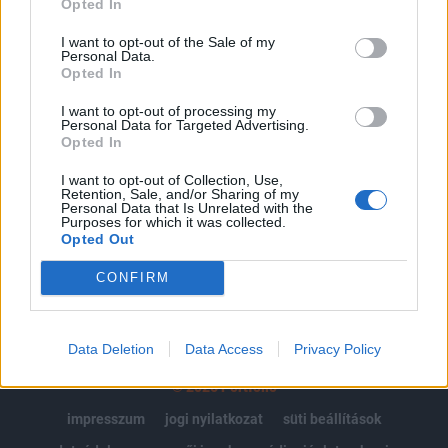
Opted In
Az előfizetés a következőket tartalmazza:
I want to opt-out of the Sale of my
Personal Data.
Portfolio.hu teljes cikkarchívum
Opted In
Kötéslisták: BÉT elmúlt 2 év napon belüli
kötéslistái
I want to opt-out of processing my
Personal Data for Targeted Advertising.
Opted In
Előfizetés
I want to opt-out of Collection, Use,
Retention, Sale, and/or Sharing of my
Personal Data that Is Unrelated with the
Purposes for which it was collected.
MÁR ELŐFIZETŐNK VAGY?
BEJELENTKEZÉS
Opted Out
CONFIRM
Data Deletion
Data Access
Privacy Policy
© 2026 Portfolio
impresszum
jogi nyilatkozat
süti beállítások