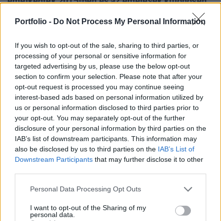
emelkedtek 2015-ben és az emelések különösen
az ipari szektorban voltak magasak. A cég
Portfolio -
Do Not Process My Personal Information
szakértője szerint ebben jelentős szerepet játszik
az egyre komolyabb munkaerőhiány, amivel a
If you wish to opt-out of the sale, sharing to third parties, or
szektorban küzdenek.
processing of your personal or sensitive information for
targeted advertising by us, please use the below opt-out
A 2,6 százalékos átlagos bérnövekedés és a jegybank idei
section to confirm your selection. Please note that after your
0 százalékos inflációs várakozása mellett a reálbér-
opt-out request is processed you may continue seeing
növekedés üteme is elérheti a 2,6 százalékot 2015-ben. A
interest-based ads based on personal information utilized by
us or personal information disclosed to third parties prior to
tanácsadó cég kutatása szerint az ágazatok hierarchiája is
your opt-out. You may separately opt-out of the further
átrendeződött a keresetnövekedésben. Az ipari vállalatok
disclosure of your personal information by third parties on the
idén is átlag feletti fizetésemelésben részesítették
IAB’s list of downstream participants. This information may
dolgozóikat, folytatva...
also be disclosed by us to third parties on the
IAB’s List of
Downstream Participants
that may further disclose it to other
third parties.
KEDVES OLVASÓNK!
Personal Data Processing Opt Outs
A keresett cikk a portfolio.hu hírarchívumához
tartozik, melynek olvasása előfizetéses
I want to opt-out of the Sharing of my
personal data.
regisztrációhoz kötött.