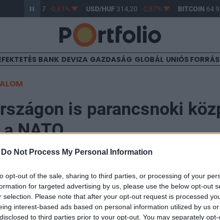
R/HUF
363,17
-0,61%
USD/HUF
314,20
-0,87%
BITCOIN
64 95
EFEKTETÉS
BANK
DEVIZA
GAZDASÁG
GLOBÁL
UNIÓS FORRÁ
TALOM
szágon is parancsnoki köz
e a NATO
-
Do Not Process My Personal Information
20
to opt-out of the sale, sharing to third parties, or processing of your per
formation for targeted advertising by us, please use the below opt-out s
csnoki központokat hoz létre, mégpedig Magyarország
r selection. Please note that after your opt-out request is processed y
elentette be csütörtökön Brüsszelben Jens Stoltenberg
eing interest-based ads based on personal information utilized by us or
disclosed to third parties prior to your opt-out. You may separately opt-