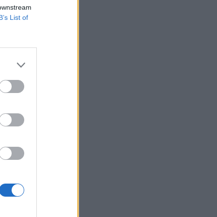
gba, hogy
 downstream
B’s List of
elmondta: A Kelet-
ól, hogy új
ában.A NATO kész
izetéses