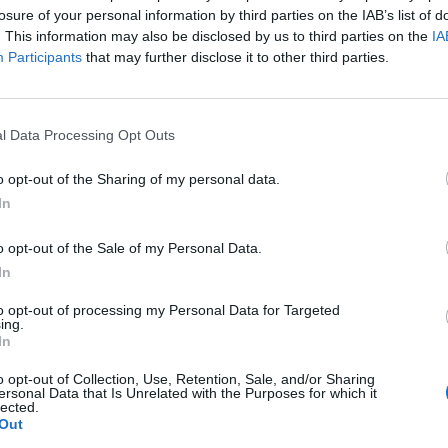
jelezte, hogy a NATO kész katonákat küldeni Törökorszá
losure of your personal information by third parties on the IAB’s list of
ágát a déli irányból érő fenyegetések ellen.
. This information may also be disclosed by us to third parties on the
IA
Participants
that may further disclose it to other third parties.
k ülésének eredményeiről tartott sajtótájékoztatóján a főtitkár 
ő hat parancsnoki központ kiegészíteseként döntés született arr
nőrzési struktúrákat hoznak létre Magyarországon és Szlováki
l Data Processing Opt Outs
TörökországbaA NATO kész katonákat küldeni Törökországba...
o opt-out of the Sharing of my personal data.
In
ASÓNK!
a portfolio.hu hírarchívumához tartozik, melynek olvasása előf
o opt-out of the Sale of my Personal Data.
ötött.
In
övetkezőket tartalmazza:
to opt-out of processing my Personal Data for Targeted
ing.
 teljes cikkarchívum
In
 BÉT elmúlt 2 év napon belüli
o opt-out of Collection, Use, Retention, Sale, and/or Sharing
ersonal Data that Is Unrelated with the Purposes for which it
lected.
Out
Előfizetés