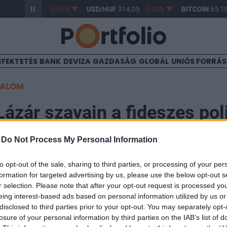
R/HUF
363,38
-0,55%
USD/HUF
314,05
-0,92%
BITCOIN
65 19
EFEKTETÉS
BANK
DEVIZA
GAZDASÁG
GLOBÁL
UNIÓS FORRÁ
TALOM
Lázár szavain a fideszes pol
-
Do Not Process My Personal Information
00
to opt-out of the sale, sharing to third parties, or processing of your per
formation for targeted advertising by us, please use the below opt-out s
 heti kijelentése szerint a kormány hulladékégetők épí
r selection. Please note that after your opt-out request is processed y
munális szeméttárolás problémáját. A volt környezet
eing interest-based ads based on personal information utilized by us or
 nem tetszik - írja az Index.
disclosed to third parties prior to your opt-out. You may separately opt-
losure of your personal information by third parties on the IAB’s list of