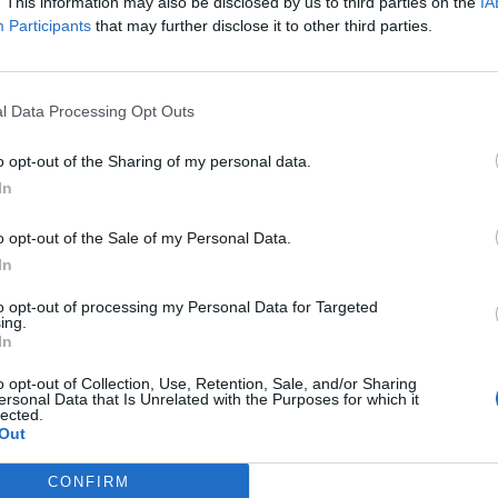
an, és ellenkezik a nemzetközi hulladékkezelési trendekkel a k
. This information may also be disclosed by us to third parties on the
IA
Participants
that may further disclose it to other third parties.
pítésével próbálja megoldani a kommunális szeméttárolás problém
ábbi környezetvédelmi államtitkára szerint legfeljebb az ellopha
újabb égetőket hoznának létre az országban....
l Data Processing Opt Outs
ASÓNK!
o opt-out of the Sharing of my personal data.
In
a portfolio.hu hírarchívumához tartozik, melynek olvasása előf
ötött.
o opt-out of the Sale of my Personal Data.
övetkezőket tartalmazza:
In
 teljes cikkarchívum
to opt-out of processing my Personal Data for Targeted
 BÉT elmúlt 2 év napon belüli
ing.
In
o opt-out of Collection, Use, Retention, Sale, and/or Sharing
ersonal Data that Is Unrelated with the Purposes for which it
Előfizetés
lected.
Out
NK VAGY?
BEJELENTKEZÉS
CONFIRM