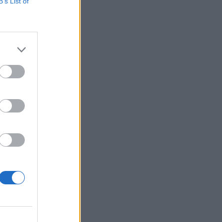
ormány döntése, hogy
B’s List of
áját - véli Illés
tó milliárdok
izetéses