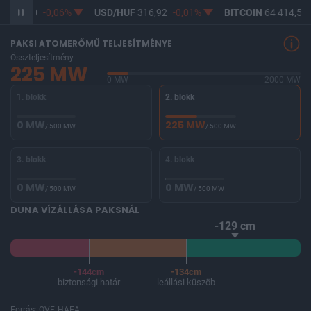
F
365,20
-0,06%
USD/HUF
316,92
-0,01%
BITCOIN
64 414,52
PAKSI ATOMERŐMŰ TELJESÍTMÉNYE
Összteljesítmény
225 MW
0 MW
2000 MW
1. blokk
2. blokk
0 MW
225 MW
/ 500 MW
/ 500 MW
3. blokk
4. blokk
0 MW
0 MW
/ 500 MW
/ 500 MW
DUNA VÍZÁLLÁSA PAKSNÁL
-129 cm
-144cm
-134cm
biztonsági határ
leállási küszöb
Forrás: OVF, HAEA