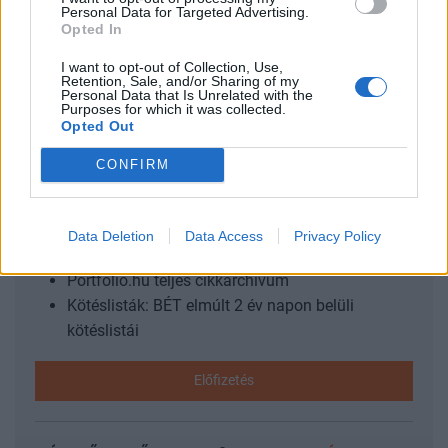
Personal Data for Targeted Advertising.
szövetségi kormányban képviselő minisztereket is
Opted In
visszahívhatja - írta szerdán a német Bildben megjelent
cikk alapján saját összefoglalójában az Index....
I want to opt-out of Collection, Use,
Retention, Sale, and/or Sharing of my
Personal Data that Is Unrelated with the
Purposes for which it was collected.
Opted Out
KEDVES OLVASÓNK!
CONFIRM
A keresett cikk a portfolio.hu hírarchívumához
tartozik, melynek olvasása előfizetéses
regisztrációhoz kötött.
Data Deletion
Data Access
Privacy Policy
Az előfizetés a következőket tartalmazza:
Portfolio.hu teljes cikkarchívum
Kötéslisták: BÉT elmúlt 2 év napon belüli
kötéslistái
Előfizetés