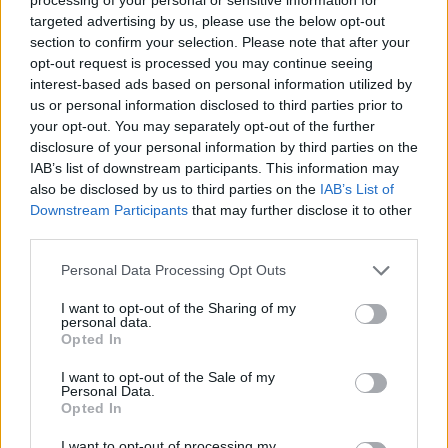
korlátozására és a folyamat feletti irányítás
targeted advertising by us, please use the below opt-out
visszaszerzésére. Ellenkező esetben akár a
section to confirm your selection. Please note that after your
opt-out request is processed you may continue seeing
három, a német kormányban miniszteri posztot
interest-based ads based on personal information utilized by
betöltő tagot is visszahívhatják, így az ügy
us or personal information disclosed to third parties prior to
kormányválságba torkollna. Brüsszelben is
your opt-out. You may separately opt-out of the further
hallható szóbeszéd szerint Seehofer egy bajor
disclosure of your personal information by third parties on the
IAB’s list of downstream participants. This information may
kerítés építését is fontolgatja, azaz a múlt
also be disclosed by us to third parties on the
IAB’s List of
vasárnapra összerántott brüsszeli
Downstream Participants
that may further disclose it to other
válságtanácskozás láthatóan nem tudta betölteni
third parties.
szerepét. Azóta "gomba módra szaporodnak" a
Personal Data Processing Opt Outs
kerítésépítésről szóló hírek, illetve tervek. Azok is
ilyet terveznek, akik néhány hete még keményen
I want to opt-out of the Sharing of my
personal data.
bírálták az addigi építőket.
Opted In
Vasárnapig kapott haladékot MerkelHorst Seehofer
I want to opt-out of the Sale of my
Personal Data.
vasárnapig adott haladékot Angela Merkel kancellárnak,
Opted In
hogy adja fel az úgynevezett nyitott határok politikáját,
ellenkező esetben a konzervatív CSU elnöke akár a pártját a
I want to opt-out of processing my