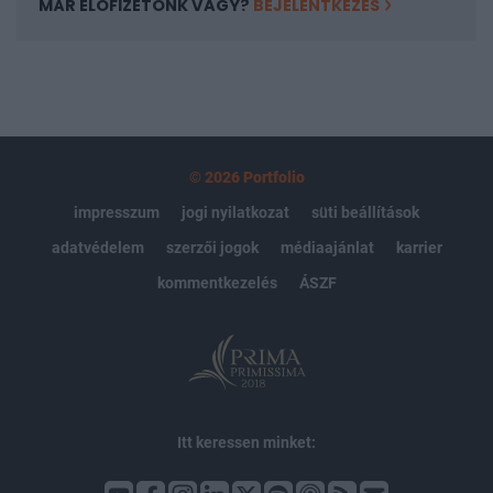
MÁR ELŐFIZETŐNK VAGY?
BEJELENTKEZÉS
© 2026 Portfolio
impresszum
jogi nyilatkozat
süti beállítások
adatvédelem
szerzői jogok
médiaajánlat
karrier
kommentkezelés
ÁSZF
Itt keressen minket: