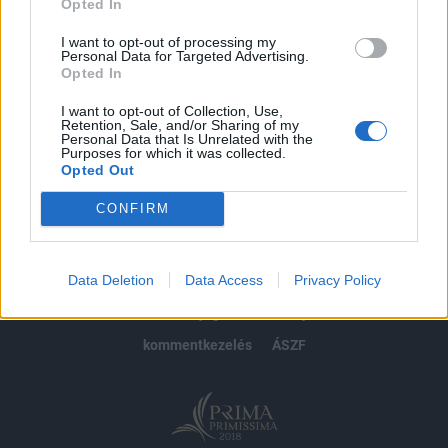
Opted In
Előfizetés
I want to opt-out of processing my
Personal Data for Targeted Advertising.
Opted In
MÁR ELŐFIZETŐNK VAGY?
BEJELENTKEZÉS
I want to opt-out of Collection, Use,
Retention, Sale, and/or Sharing of my
Personal Data that Is Unrelated with the
Purposes for which it was collected.
Opted Out
CONFIRM
© 2026 Portfolio
Data Deletion
Data Access
Privacy Policy
impresszum
jogi nyilatkozat
süti beállítások
adatvédelem
szerzői jogok
médiaajánlat
karrier
kommentkezelés
ÁSZF