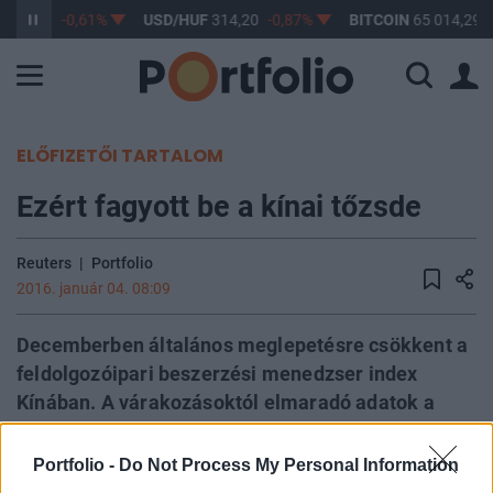
363,17
-0,61%
USD/HUF
314,20
-0,87%
BITCOIN
65 014,29
ELŐFIZETŐI TARTALOM
Ezért fagyott be a kínai tőzsde
Reuters
|
Portfolio
2016. január 04. 08:09
Decemberben általános meglepetésre csökkent a
feldolgozóipari beszerzési menedzser index
Kínában. A várakozásoktól elmaradó adatok a
tőzsde zuhanását okozták.
Portfolio -
Do Not Process My Personal Information
Elsőre talán nem feltétlenül világos, hogy miért kell akkorát