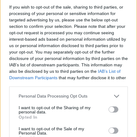
zuhannia a kínai tőzsdének, ha a Caixin-féle bmi a
If you wish to opt-out of the sale, sharing to third parties, or
novemberi 48,6 pontról 48,2 pontra esik. Igaz, a
processing of your personal or sensitive information for
várakozások szerint 49 pontra kellett volna emelkednie a
targeted advertising by us, please use the below opt-out
mutatónak, de ez még mindig nem tűnik
section to confirm your selection. Please note that after your
drámainak.Kapcsolódó cikkünk2016.01.04Kivégezték a
opt-out request is processed you may continue seeing
interest-based ads based on personal information utilized by
kínai tőzsdétHa megnézzük a mutató alakulását, akkor
us or personal information disclosed to third parties prior to
kicsit érthetőbbé...
your opt-out. You may separately opt-out of the further
disclosure of your personal information by third parties on the
IAB’s list of downstream participants. This information may
KEDVES OLVASÓNK!
also be disclosed by us to third parties on the
IAB’s List of
Downstream Participants
that may further disclose it to other
A keresett cikk a portfolio.hu hírarchívumához
third parties.
tartozik, melynek olvasása előfizetéses
regisztrációhoz kötött.
Personal Data Processing Opt Outs
Az előfizetés a következőket tartalmazza:
I want to opt-out of the Sharing of my
personal data.
Portfolio.hu teljes cikkarchívum
Opted In
Kötéslisták: BÉT elmúlt 2 év napon belüli
kötéslistái
I want to opt-out of the Sale of my
Personal Data.