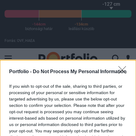
-127 cm
-144cm
-134cm
biztonsági határ
leállási küszöb
Forrás: OVF, HAEA
A Paksi Atomerőmű összteljesítménye 226 MW. A Duna vízállá
Portfolio -
Do Not Process My Personal Information
FONTOS
Hatalmas meglepetést okozott a Mol – 2022 óta nem láttunk ilyet
If you wish to opt-out of the sale, sharing to third parties, or
processing of your personal or sensitive information for
ELŐFIZETŐI TARTALOM
targeted advertising by us, please use the below opt-out
section to confirm your selection. Please note that after your
Végre egy jó hír Kínából
opt-out request is processed you may continue seeing
interest-based ads based on personal information utilized by
us or personal information disclosed to third parties prior to
MTI
|
Portfolio
your opt-out. You may separately opt-out of the further
2016. január 13. 07:07