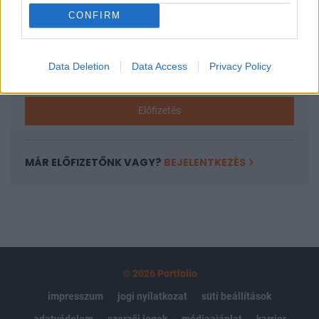
CONFIRM
Az előfizetés a következőket tartalmazza:
Portfolio.hu teljes cikkarchívum
Kötéslisták: BÉT elmúlt 2 év napon belüli
Data Deletion
Data Access
Privacy Policy
kötéslistái
Előfizetés
MÁR ELŐFIZETŐNK VAGY?
BEJELENTKEZÉS
© 2026 Portfolio
impresszum
jogi nyilatkozat
süti beállítások
adatvédelem
szerzői jogok
médiaajánlat
karrier