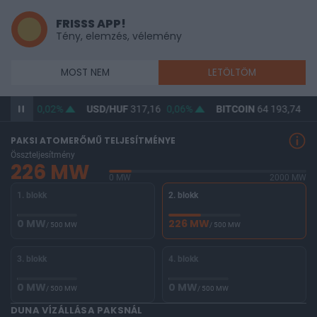
FRISSS APP!
Tény, elemzés, vélemény
MOST NEM
LETÖLTÖM
365,48
0,02%
USD/HUF
317,16
0,06%
BITCOIN
64 193,74
-0
PAKSI ATOMERŐMŰ TELJESÍTMÉNYE
Összteljesítmény
226 MW
0 MW
2000 MW
1. blokk
2. blokk
0 MW
226 MW
/ 500 MW
/ 500 MW
3. blokk
4. blokk
0 MW
0 MW
/ 500 MW
/ 500 MW
DUNA VÍZÁLLÁSA PAKSNÁL