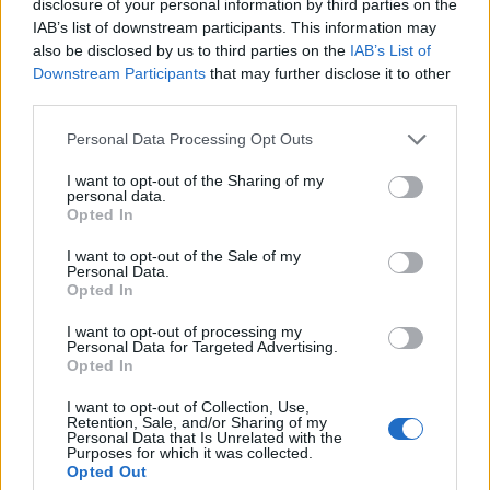
disclosure of your personal information by third parties on the
IAB’s list of downstream participants. This information may
also be disclosed by us to third parties on the
IAB’s List of
A vártnál jóval kisebb mértékben csökkent a kínai
Downstream Participants
that may further disclose it to other
külkereskedelmi forgalom decemberben éves
third parties.
összehasonlításban.
Personal Data Processing Opt Outs
A dollárban kifejezett export értéke 1,4 százalékkal
I want to opt-out of the Sharing of my
mérséklődött, az import 7,6 százalékkal esett vissza -
personal data.
jelentette a kínai központi vámhivatal szerdán. A
Opted In
kereskedelmi többlet értéke meghaladta a 60 milliárd
I want to opt-out of the Sale of my
dollárt, 6 milliárddal volt magasabb, mint novemberben.
Personal Data.
Opted In
Bár a számok nem tűnnek fényesnek, de ha hozzátesszük,
hogy novemberben az export 6,8 százalékos, míg...
I want to opt-out of processing my
Personal Data for Targeted Advertising.
Opted In
KEDVES OLVASÓNK!
I want to opt-out of Collection, Use,
Retention, Sale, and/or Sharing of my
A keresett cikk a portfolio.hu hírarchívumához
Personal Data that Is Unrelated with the
Purposes for which it was collected.
tartozik, melynek olvasása előfizetéses
Opted Out
regisztrációhoz kötött.