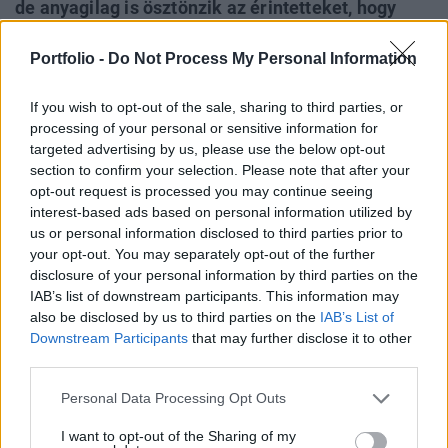
de anyagilag is ösztönzik az érintetteket, hogy
lehetőleg minél előbb helyezkedjenek el, és ne az
Portfolio -
Do Not Process My Personal Information
legyen a céljuk, hogy a lehető leghosszabb időt
töltsék el közfoglalkoztatottként - írja a Magyar
If you wish to opt-out of the sale, sharing to third parties, or
Nemzet.
processing of your personal or sensitive information for
targeted advertising by us, please use the below opt-out
Elsején ugyanis hatályba lépett a közfoglalkoztatottak
section to confirm your selection. Please note that after your
elhelyezkedési juttatásáról szóló kormányrendelet. Ennek
opt-out request is processed you may continue seeing
értelmében azok az érintettek, akiknek a
interest-based ads based on personal information utilized by
közmunkaszerződésük lejárta sikerült elhelyezkedniük az
us or personal information disclosed to third parties prior to
elsődleges munkapiacon, azokra a hónapokra is
your opt-out. You may separately opt-out of the further
megkapják a foglalkoztatást helyettesítő támogatást a
disclosure of your personal information by third parties on the
IAB’s list of downstream participants. This information may
munkabérükön felül, amelyekben eredetileg még
also be disclosed by us to third parties on the
IAB’s List of
közmunkásként...
Downstream Participants
that may further disclose it to other
third parties.
KEDVES OLVASÓNK!
Personal Data Processing Opt Outs
A keresett cikk a portfolio.hu hírarchívumához
I want to opt-out of the Sharing of my