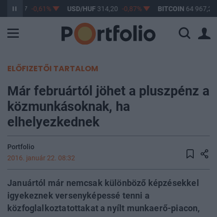
F
363,17
-0,61%
USD/HUF
314,20
-0,87%
BITCOIN
64 967,28
ELŐFIZETŐI TARTALOM
Már februártól jöhet a pluszpénz a
közmunkásoknak, ha
elhelyezkednek
Portfolio
2016. január 22. 08:32
Januártól már nemcsak különböző képzésekkel
igyekeznek versenyképessé tenni a
közfoglalkoztatottakat a nyílt munkaerő-piacon,