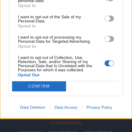
tartozik, melynek olvasása előfizetéses
personal data.
Opted In
regisztrációhoz kötött.
I want to opt-out of the Sale of my
Az előfizetés a következőket tartalmazza:
Personal Data.
Portfolio.hu teljes cikkarchívum
Opted In
Kötéslisták: BÉT elmúlt 2 év napon belüli
I want to opt-out of processing my
kötéslistái
Personal Data for Targeted Advertising.
Opted In
Előfizetés
I want to opt-out of Collection, Use,
Retention, Sale, and/or Sharing of my
Personal Data that Is Unrelated with the
Purposes for which it was collected.
Opted Out
MÁR ELŐFIZETŐNK VAGY?
BEJELENTKEZÉS
CONFIRM
Data Deletion
Data Access
Privacy Policy
© 2026 Portfolio