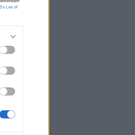
 downstream
B’s List of
lyen monetáris
lt, hogy a monetáris
zolgálja az inflációs
izetéses