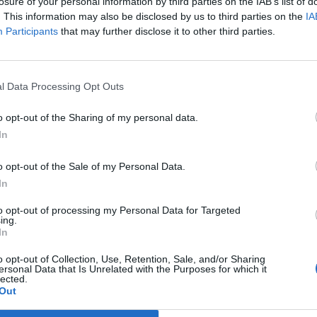
ekbe kezdjen.
losure of your personal information by third parties on the IAB’s list of
. This information may also be disclosed by us to third parties on the
IA
nyosan a közlemény végén szokott utalást tenni arra, hogy mi
Participants
that may further disclose it to other third parties.
mítani a közeljövőben. Ez 2015 második felében rendre arról szó
 lazán, a kamatot pedig a jelenlegi szinten kell tartani, mert ez s
tulajdonképpen a jegybank folyamatosan üzent...
l Data Processing Opt Outs
o opt-out of the Sharing of my personal data.
ASÓNK!
In
a portfolio.hu hírarchívumához tartozik, melynek olvasása előf
o opt-out of the Sale of my Personal Data.
ötött.
In
övetkezőket tartalmazza:
to opt-out of processing my Personal Data for Targeted
 teljes cikkarchívum
ing.
 BÉT elmúlt 2 év napon belüli
In
o opt-out of Collection, Use, Retention, Sale, and/or Sharing
ersonal Data that Is Unrelated with the Purposes for which it
lected.
Előfizetés
Out