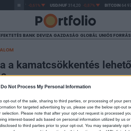
R/HUF
363,17
-0,61%
USD/HUF
314,20
-0,87%
BITCOIN
64 971
EFEKTETÉS
BANK
DEVIZA
GAZDASÁG
GLOBÁL
UNIÓS FORRÁ
TALOM
a a kamatcsökkentés lehető
k?
-
Do Not Process My Personal Information
to opt-out of the sale, sharing to third parties, or processing of your per
formation for targeted advertising by us, please use the below opt-out s
r selection. Please note that after your opt-out request is processed y
 kamatdöntés után kiadott közleménye a megszokottól,
eing interest-based ads based on personal information utilized by us or
ni, hogy a monetáris tanács megnyitotta annak a lehető
disclosed to third parties prior to your opt-out. You may separately opt-