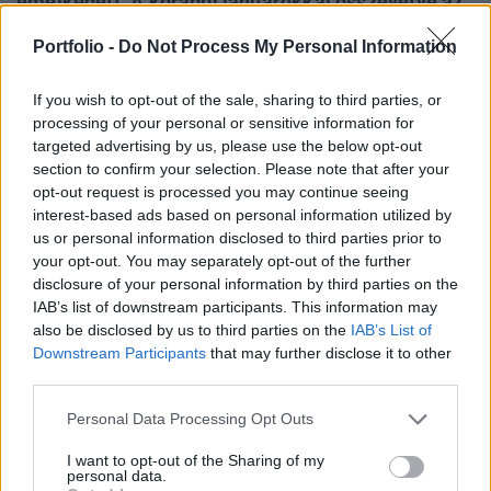
emelkedett. A korábbi januárokkal összevetve az
idei érték magasabb a hosszú távú januári
Portfolio -
Do Not Process My Personal Information
átlagnál (52,3), de nem éri el az elmúlt három év
átlagát (54,7).
If you wish to opt-out of the sale, sharing to third parties, or
processing of your personal or sensitive information for
Decemberben tehát ismét 50 pont fölé került a
targeted advertising by us, please use the below opt-out
konjunktúramutató értéke, azaz ismét a szektor
section to confirm your selection. Please note that after your
növekedését jelzi. A decemberi BMI értékét pedig 49,1
opt-out request is processed you may continue seeing
pontról 49,9 pontra módosították, ami jóval gyengébb
interest-based ads based on personal information utilized by
us or personal information disclosed to third parties prior to
lassulást jelent.Ez alapján a válaszadók decemberhez
your opt-out. You may separately opt-out of the further
képest összességében kedvezőbb folyamatokról
disclosure of your personal information by third parties on the
számoltak be, melyekben szerepet játszott az, hogy elmúlt
IAB’s list of downstream participants. This information may
az ünnepek...
also be disclosed by us to third parties on the
IAB’s List of
Downstream Participants
that may further disclose it to other
third parties.
KEDVES OLVASÓNK!
Personal Data Processing Opt Outs
A keresett cikk a portfolio.hu hírarchívumához
tartozik, melynek olvasása előfizetéses
I want to opt-out of the Sharing of my
personal data.
regisztrációhoz kötött.