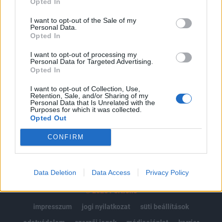
Opted In
Az előfizetés a következőket tartalmazza:
I want to opt-out of the Sale of my
Personal Data.
Portfolio.hu teljes cikkarchívum
Opted In
Kötéslisták: BÉT elmúlt 2 év napon belüli
kötéslistái
I want to opt-out of processing my
Personal Data for Targeted Advertising.
Opted In
Előfizetés
I want to opt-out of Collection, Use,
Retention, Sale, and/or Sharing of my
Personal Data that Is Unrelated with the
Purposes for which it was collected.
MÁR ELŐFIZETŐNK VAGY?
BEJELENTKEZÉS
Opted Out
CONFIRM
Data Deletion
Data Access
Privacy Policy
© 2026 Portfolio
impresszum
jogi nyilatkozat
süti beállítások