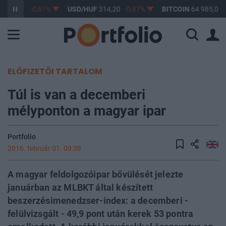
F
363,17
-0,61%
USD/HUF
314,20
-0,87%
BITCOIN
64 985,07
ELŐFIZETŐI TARTALOM
Túl is van a decemberi
mélyponton a magyar ipar
Portfolio
2016. február 01. 09:38
A magyar feldolgozóipar bővülését jelezte
januárban az MLBKT által készített
beszerzésimenedzser-index: a decemberi -
felülvizsgált - 49,9 pont után kerek 53 pontra