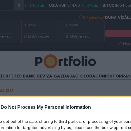
R/HUF
363,40
0,46%
USD/HUF
314,90
0,58%
BITCOIN
64 559
DUNA VÍZÁL
Mit jelent ez?
3. blokk
4. blokk
0 MW
0 MW
/ 500 MW
/ 500 MW
/ 500 MW
-144c
A Duna vízállása Paksnál -130 cm. A biztonsági határ -144 cm,
EFEKTETÉS
BANK
DEVIZA
GAZDASÁG
GLOBÁL
UNIÓS FORRÁ
TALOM
t estek a német ipari
-
Do Not Process My Personal Information
elések
to opt-out of the sale, sharing to third parties, or processing of your per
formation for targeted advertising by us, please use the below opt-out s