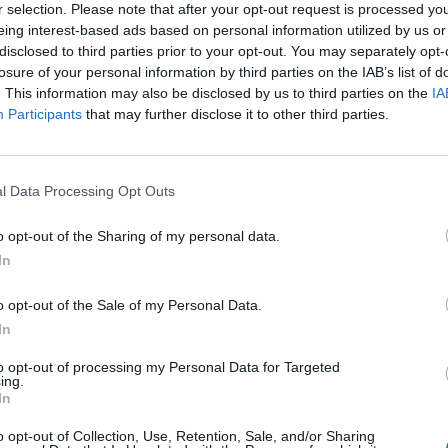
r selection. Please note that after your opt-out request is processed y
eing interest-based ads based on personal information utilized by us or
8
disclosed to third parties prior to your opt-out. You may separately opt-
losure of your personal information by third parties on the IAB’s list of
amikus, 1,5%-os emelkedés után decemberben a várt 0
. This information may also be disclosed by us to third parties on the
IA
en, 0,7%-kal csökkentek az ipari megrendelések Ném
Participants
that may further disclose it to other third parties.
eggel a gazdasági minisztérium.
isszaesés a hazai kereslet 2,5%-os esésével magyarázható, amel
l Data Processing Opt Outs
elkedése csak részben tudott ellensúlyozni. A tavalyi negyedik 
 összességében 1%-kal emelkedtek, amely a hazai kereslet 1,1%-
o opt-out of the Sharing of my personal data.
-os növekedéséből jött össze, így tehát ez élénkülés...
In
o opt-out of the Sale of my Personal Data.
ASÓNK!
In
a portfolio.hu hírarchívumához tartozik, melynek olvasása előf
to opt-out of processing my Personal Data for Targeted
ötött.
ing.
In
övetkezőket tartalmazza:
o opt-out of Collection, Use, Retention, Sale, and/or Sharing
 teljes cikkarchívum