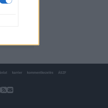
ánlat
karrier
kommentkezelés
ÁSZF