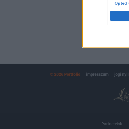
kötéslistái
Opted 
MÁR ELŐFIZETŐ
© 2026 Portfolio
impresszum
jogi nyi
Partnereink