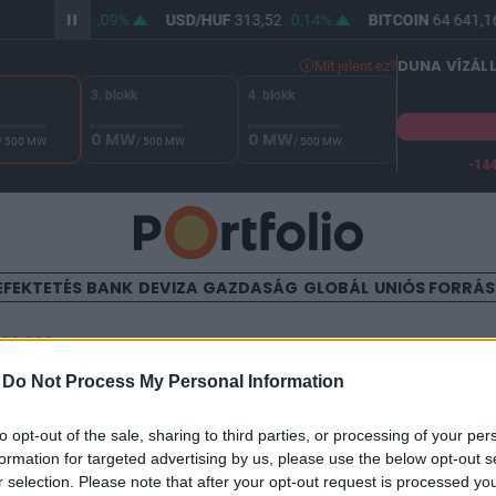
HUF
362,07
0,09%
USD/HUF
313,52
0,14%
BITCOIN
64 641,16
DUNA VÍZÁL
Mit jelent ez?
3. blokk
4. blokk
0 MW
0 MW
/ 500 MW
/ 500 MW
/ 500 MW
-14
 Duna vízállása Paksnál -131 cm. A biztonsági határ -144 cm,
EFEKTETÉS
BANK
DEVIZA
GAZDASÁG
GLOBÁL
UNIÓS FORRÁ
TALOM
-
Do Not Process My Personal Information
óemelést még nem látott az
to opt-out of the sale, sharing to third parties, or processing of your per
formation for targeted advertising by us, please use the below opt-out s
r selection. Please note that after your opt-out request is processed y