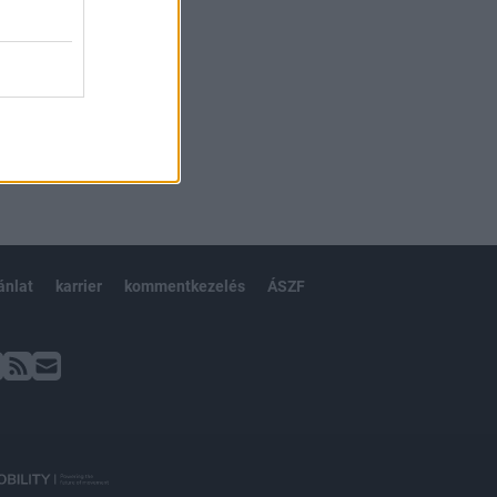
ánlat
karrier
kommentkezelés
ÁSZF