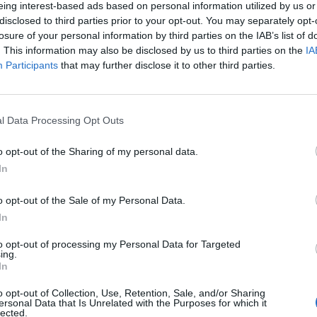
eing interest-based ads based on personal information utilized by us or
disclosed to third parties prior to your opt-out. You may separately opt-
kötné a kormány a jövedéki adó mértékét az üzemany
losure of your personal information by third parties on the IAB’s list of
dés is felmerül: Számíthatunk-e azonnal adóemelésre
. This information may also be disclosed by us to third parties on the
IA
Participants
that may further disclose it to other third parties.
ak egy ilyen szabályozásnak? Indokolt-e egy ilyen tí
yagok jövedéki adójaA friss adótörvény javaslatok alapján a k
i adójának mértékét a kőolaj árához kötné, ami azt jelenti, h
l Data Processing Opt Outs
 jegyzésára 40, vagy 50 dollár alá megy (egyelőre ezt a két érték
et), akkor jövedéki adó emelés lép életbe. A vizsgálat...
o opt-out of the Sharing of my personal data.
In
ASÓNK!
o opt-out of the Sale of my Personal Data.
In
a portfolio.hu hírarchívumához tartozik, melynek olvasása előf
ötött.
to opt-out of processing my Personal Data for Targeted
ing.
övetkezőket tartalmazza:
In
 teljes cikkarchívum
o opt-out of Collection, Use, Retention, Sale, and/or Sharing
 BÉT elmúlt 2 év napon belüli
ersonal Data that Is Unrelated with the Purposes for which it
lected.