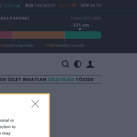
0,06%
BUX
148 085,97
-0,67%
OTP
46 750
-1,06%
MOL
LÁSA PAKSNÁL
Forrás: OVF, HAEA
-131 cm
4cm
biztonsági határ
-134cm
leállási küszöb
 a leállási küszöb -134 cm.
SOK
ÜZLET
INGATLAN
ZÖLD VILÁG
TŐZSDE
 ország
sonal or
ection to
ou may