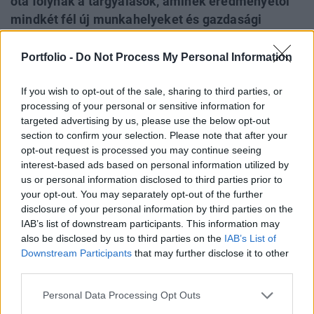
óta folynak a tárgyalások, aminek eredményétől
mindkét fél új munkahelyeket és gazdasági
növekedést vár. Dr. Sharon Freeman, az Amerikai
Kisvállalkozói Egyesület (AASEA) elnöke szerint
Portfolio -
Do Not Process My Personal Information
jelentős 21. századi kereskedelmi problémákat
If you wish to opt-out of the sale, sharing to third parties, or
old meg a megállapodás aláírása, amiből a
processing of your personal or sensitive information for
magyar kisvállalatok is profitálnak.
targeted advertising by us, please use the below opt-out
section to confirm your selection. Please note that after your
Nyugat-magyarországi Economic Forum 2026Október 15-
opt-out request is processed you may continue seeing
én jön a Nyugat-magyarországi Economic Forum, ami
interest-based ads based on personal information utilized by
magas szintű szakmai párbeszédet és értékes üzleti
us or personal information disclosed to third parties prior to
kapcsolatokat kínál a régiós növekedés érdekében.
your opt-out. You may separately opt-out of the further
Részletek a linken.Információ és jelentkezésA Transzatlanti
disclosure of your personal information by third parties on the
IAB’s list of downstream participants. This information may
Kereskedelmi és Beruházási Partnerség (TTIP) a
also be disclosed by us to third parties on the
IAB’s List of
nemzetközi gazdasági kapcsolatok talán legjelentősebb
Downstream Participants
that may further disclose it to other
kezdeményezése...
third parties.
Personal Data Processing Opt Outs
KEDVES OLVASÓNK!