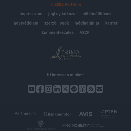
© 2026 Portfolio
impresszum
jogi nyilatkozat
süti beállítások
adatvédelem
szerzői jogok
médiaajánlat
karrier
kommentkezelés
ÁSZF
Itt keressen minket:
Partnereink