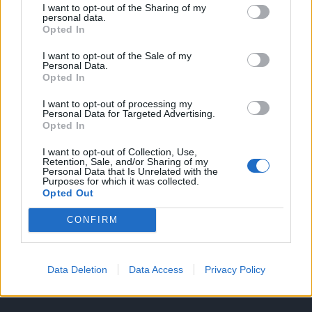
I want to opt-out of the Sharing of my
A keresett cikk a portfolio.hu hírarchívumához
personal data.
Opted In
tartozik, melynek olvasása előfizetéses
regisztrációhoz kötött.
I want to opt-out of the Sale of my
Personal Data.
Az előfizetés a következőket tartalmazza:
Opted In
Portfolio.hu teljes cikkarchívum
I want to opt-out of processing my
Kötéslisták: BÉT elmúlt 2 év napon belüli
Personal Data for Targeted Advertising.
Opted In
kötéslistái
I want to opt-out of Collection, Use,
Retention, Sale, and/or Sharing of my
Előfizetés
Personal Data that Is Unrelated with the
Purposes for which it was collected.
Opted Out
MÁR ELŐFIZETŐNK VAGY?
BEJELENTKEZÉS
CONFIRM
Data Deletion
Data Access
Privacy Policy