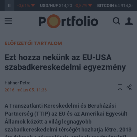
363,17
-0,61%
USD/HUF
314,20
-0,87%
BITCOIN
64 914,34
ELŐFIZETŐI TARTALOM
Ezt hozza nekünk az EU-USA
szabadkereskedelmi egyezmény
Háhner Petra
2016. május 05. 11:36
A Transzatlanti Kereskedelmi és Beruházási
Partnerség (TTIP) az EU és az Amerikai Egyesült
Államok között a világ legnagyobb
szabadkereskedelmi térségét hozhatja létre. 2013