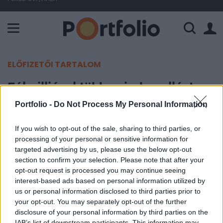
A Paksi Atomerőmű összteljesítménye 225 MW. A Duna vízállá
ELŐFIZETŐI TARTALOM
Félmillióval több szja-bevallást
adtak le eddig tavalyhoz képest
Portfolio -
Do Not Process My Personal Information
If you wish to opt-out of the sale, sharing to third parties, or
MTI
processing of your personal or sensitive information for
2016. május 11. 09:42
targeted advertising by us, please use the below opt-out
section to confirm your selection. Please note that after your
Több mint 2,1 millió személyijövedelemadó-
opt-out request is processed you may continue seeing
bevallás érkezett a Nemzeti Adó- és Vámhivatal
interest-based ads based on personal information utilized by
us or personal information disclosed to third parties prior to
(NAV) rendszerébe május 1-jéig, félmillióval több,
your opt-out. You may separately opt-out of the further
mint tavaly ilyenkor - tájékoztatott az adóhatóság
disclosure of your personal information by third parties on the
szerdán.
IAB’s list of downstream participants. This information may