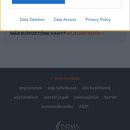
Előfizetés
Data Deletion
Data Access
Privacy Policy
MÁR ELŐFIZETŐNK VAGY?
BEJELENTKEZÉS
© 2026 Portfolio
impresszum
jogi nyilatkozat
süti beállítások
adatvédelem
szerzői jogok
médiaajánlat
karrier
kommentkezelés
ÁSZF