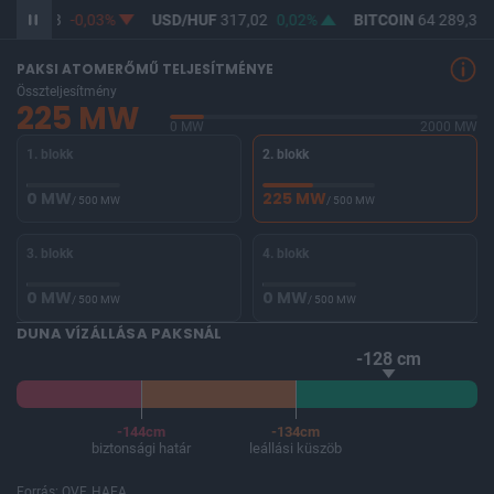
F
365,28
-0,03%
USD/HUF
317,02
0,02%
BITCOIN
64 289,33
PAKSI ATOMERŐMŰ TELJESÍTMÉNYE
Összteljesítmény
225 MW
0 MW
2000 MW
1. blokk
2. blokk
0 MW
225 MW
/ 500 MW
/ 500 MW
3. blokk
4. blokk
0 MW
0 MW
/ 500 MW
/ 500 MW
DUNA VÍZÁLLÁSA PAKSNÁL
-128 cm
-144cm
-134cm
biztonsági határ
leállási küszöb
Forrás: OVF, HAEA