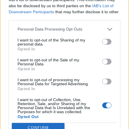
also be disclosed by us to third parties on the
IAB’s List of
Abból a több mint 1,6 millió adózóból, akik maguk
Downstream Participants
that may further disclose it to other
nyújtották be szja-bevallásukat, 800 ezren a teljes, 816
third parties.
ezren a csökkentett adattartalmú nyomtatványt
Personal Data Processing Opt Outs
választották, míg mintegy 23 ezren döntöttek az idén
utoljára választható "söralátét" bevallás mellett. Emellett
I want to opt-out of the Sharing of my
mintegy félmillió ügyfélnek készít bevallást vagy bevallási
personal data.
Opted In
ajánlatot a hivatal - közölte a NAV. Az...
I want to opt-out of the Sale of my
Personal Data.
Opted In
KEDVES OLVASÓNK!
I want to opt-out of processing my
A keresett cikk a portfolio.hu hírarchívumához
Personal Data for Targeted Advertising.
tartozik, melynek olvasása előfizetéses
Opted In
regisztrációhoz kötött.
I want to opt-out of Collection, Use,
Retention, Sale, and/or Sharing of my
Az előfizetés a következőket tartalmazza:
Personal Data that Is Unrelated with the
Purposes for which it was collected.
Portfolio.hu teljes cikkarchívum
Opted Out
Kötéslisták: BÉT elmúlt 2 év napon belüli
kötéslistái
CONFIRM