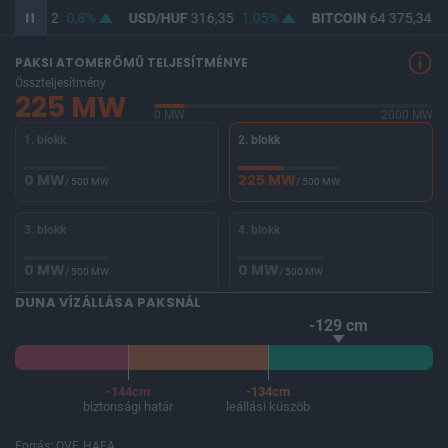
F
364,62
0,8%
USD/HUF
316,35
1,05%
BITCOIN
64 375,34
-
PAKSI ATOMERŐMŰ TELJESÍTMÉNYE
Összteljesítmény
225 MW
0 MW
2000 MW
1. blokk
2. blokk
0 MW
225 MW
/ 500 MW
/ 500 MW
3. blokk
4. blokk
0 MW
0 MW
/ 500 MW
/ 500 MW
DUNA VÍZÁLLÁSA PAKSNÁL
-129 cm
-144cm
-134cm
biztonsági határ
leállási küszöb
Forrás: OVF, HAEA