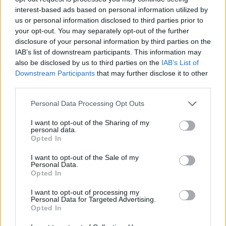
400 millió forintos MNB-hitelhez jutott a
interest-based ads based on personal information utilized by
us or personal information disclosed to third parties prior to
Növekedési Hitelprogramon keresztül. Matolcsy
your opt-out. You may separately opt-out of the further
szintén ott volt a parlamentben a legfőbb ügyész
disclosure of your personal information by third parties on the
társaságában és számos alkalommal a blöff
IAB’s list of downstream participants. This information may
kifejezést használta, illetve a jegybank elleni
also be disclosed by us to third parties on the
IAB’s List of
lejárató kampányról beszélt. A blöff kifejezést
Downstream Participants
that may further disclose it to other
third parties.
Matolcsy a minap adott nagyinterjúban is nyolc
alkalommal elmondta:
Personal Data Processing Opt Outs
Kapcsolódó cikkünk2016.05.06Matolcsy: nincs itt semmi
I want to opt-out of the Sharing of my
personal data.
látnivaló, maradok (3.)Az MTI tudósítása szerint Bárándy
Opted In
Gergely azt emelte ki, hogy Szemerey Tamásnak, Matolcsy
I want to opt-out of the Sale of my
György unokatestvérének az érdekeltségébe tartozó cég, a
Personal Data.
New Wave - amely a vs.hu tulajdonosa - több mint
Opted In
félmilliárd forint támogatást kapott jegybanki
I want to opt-out of processing my
alapítványoktól. Hozzátette: a New Wave-hez kötődő...
Personal Data for Targeted Advertising.
Opted In