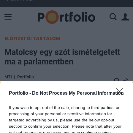
A Paksi Atomerőmű összteljesítménye 225 MW. A Duna vízállá
ELŐFIZETŐI TARTALOM
Matolcsy egy szót ismételgetett
ma a parlamentben
MTI
|
Portfolio
2016. május 17. 16:31
Portfolio -
Do Not Process My Personal Information
Móricz Zsigmond Rokonok című regényét az MNB
tevékenységéről is írhatták volna - többek között
If you wish to opt-out of the sale, sharing to third parties, or
processing of your personal or sensitive information for
ezt hangoztatta mai parlamenti felszólalásában
targeted advertising by us, please use the below opt-out
Bárándy Gergely, az MSZP politikusa, és felrótta
section to confirm your selection. Please note that after your
azt is, hogy Matolcsy György másik unokatestvére
opt-out request is processed you may continue seeing