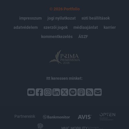
© 2026 Portfolio
impresszum
jogi nyilatkozat
süti beállítások
adatvédelem
szerzői jogok
médiaajánlat
karrier
kommentkezelés
ÁSZF
Itt keressen minket:
Partnereink