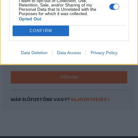
KEDVES OLVASÓNK!
I want to opt-out of Collection, Use,
Retention, Sale, and/or Sharing of my
Personal Data that Is Unrelated with the
A keresett cikk a portfolio.hu hírarchívumához
Purposes for which it was collected.
Opted Out
tartozik, melynek olvasása előfizetéses
regisztrációhoz kötött.
CONFIRM
Az előfizetés a következőket tartalmazza:
Portfolio.hu teljes cikkarchívum
Data Deletion
Data Access
Privacy Policy
Kötéslisták: BÉT elmúlt 2 év napon belüli
kötéslistái
Előfizetés
MÁR ELŐFIZETŐNK VAGY?
BEJELENTKEZÉS