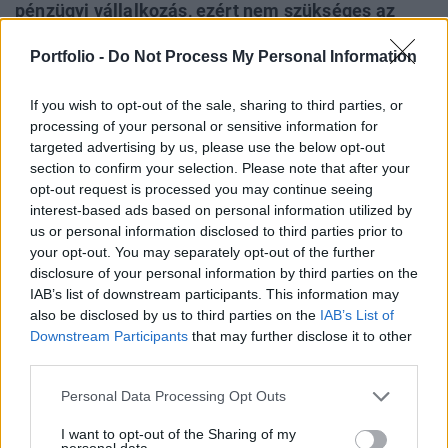
pénzügyi vállalkozás, ezért nem szükséges az
államháztartási körön belülre elszámolni. Ezt az
Portfolio -
Do Not Process My Personal Information
érvelést azonban az Eurostat szakemberei pontról
pontra szétszedték válaszukban, ezért
If you wish to opt-out of the sale, sharing to third parties, or
történhetett meg az a példátlan eset
processing of your personal or sensitive information for
Magyarországgal, hogy korlátozó záradékot
targeted advertising by us, please use the below opt-out
kapott a költségvetési adatai mellé. Most a
section to confirm your selection. Please note that after your
opt-out request is processed you may continue seeing
színfalak mögé láthatunk.
interest-based ads based on personal information utilized by
us or personal information disclosed to third parties prior to
Közzétették azt a levélváltást az Eurostat oldalán, amelyet
your opt-out. You may separately opt-out of the further
az EU statisztikai hivatala és a magyar Központi
disclosure of your personal information by third parties on the
Statisztikai Hivatal folytatott le március és április folyamán
IAB’s list of downstream participants. This information may
az Eximbank besorolásának ügyében (az ilyen "aktákat"
also be disclosed by us to third parties on the
IAB’s List of
egyébként az EU szerve mindig nyilvánosságra hozza). A
Downstream Participants
that may further disclose it to other
magyar szakértők azzal érveltek levelükben, hogy az
third parties.
Eximbank független intézmény, kielégíti...
Personal Data Processing Opt Outs
I want to opt-out of the Sharing of my
KEDVES OLVASÓNK!
personal data.