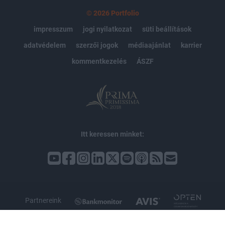
© 2026 Portfolio
impresszum
jogi nyilatkozat
süti beállítások
adatvédelem
szerzői jogok
médiaajánlat
karrier
kommentkezelés
ÁSZF
Itt keressen minket:
Partnereink