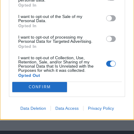
Opted In
A keresett cikk a portfolio.hu hírarchívumához
I want to opt-out of the Sale of my
tartozik, melynek olvasása előfizetéses
Personal Data.
regisztrációhoz kötött.
Opted In
Az előfizetés a következőket tartalmazza:
I want to opt-out of processing my
Personal Data for Targeted Advertising.
Portfolio.hu teljes cikkarchívum
Opted In
Kötéslisták: BÉT elmúlt 2 év napon belüli
I want to opt-out of Collection, Use,
kötéslistái
Retention, Sale, and/or Sharing of my
Personal Data that Is Unrelated with the
Purposes for which it was collected.
Előfizetés
Opted Out
CONFIRM
MÁR ELŐFIZETŐNK VAGY?
BEJELENTKEZÉS
Data Deletion
Data Access
Privacy Policy