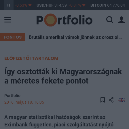
363,47
-0,53%
USD/HUF
314,39
-0,81%
BITCOIN
64 776,04
0
FONTOS
Brutális amerikai vámok jönnek az orosz olaj miatt, Magyarország is aggódhat
ELŐFIZETŐI TARTALOM
Így osztották ki Magyarországnak
a méretes fekete pontot
Portfolio
2016. május 18. 16:05
A magyar statisztikai hatóságok szerint az
Eximbank független, piaci szolgáltatást nyújtó