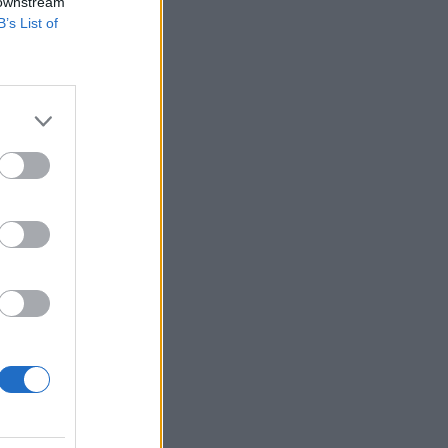
 downstream
B’s List of
lleni
rszág mind a nyolc
 a franciáknál a
lni....
izetéses