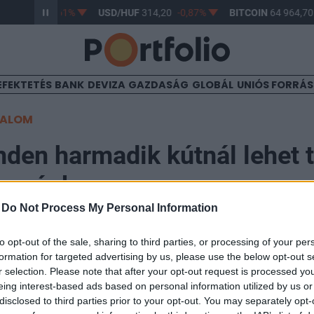
F
363,17
-0,61%
USD/HUF
314,20
-0,87%
BITCOIN
64 964,70
EFEKTETÉS
BANK
DEVIZA
GAZDASÁG
GLOBÁL
UNIÓS FORRÁ
TALOM
den harmadik kútnál lehet 
országban
-
Do Not Process My Personal Information
to opt-out of the sale, sharing to third parties, or processing of your per
formation for targeted advertising by us, please use the below opt-out s
r selection. Please note that after your opt-out request is processed y
en a szokásosnál is durvább sztrájkhullám rázta meg 
eing interest-based ads based on personal information utilized by us or
rmány változtatni akar a munkaerőpiaci szabályokon, 
disclosed to third parties prior to your opt-out. You may separately opt-