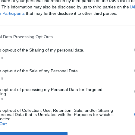
okat tenne lehetővé - írja az Index.
losure of your personal information by third parties on the IAB’s list of
. This information may also be disclosed by us to third parties on the
IA
tanak a francia kormány népszerűtlen munkaügyi intézkedései e
Participants
that may further disclose it to other third parties.
ynek részeként a felbőszült szakszervezetek elfoglalták az o
den már odáig jutott a dolog, hogy nagyjából elfogyott a benzin
 a legutóbbi hírek szerint már 4600 francia kúton nem lehet tanko
l Data Processing Opt Outs
o opt-out of the Sharing of my personal data.
ASÓNK!
In
a portfolio.hu hírarchívumához tartozik, melynek olvasása előf
o opt-out of the Sale of my Personal Data.
ötött.
In
övetkezőket tartalmazza:
to opt-out of processing my Personal Data for Targeted
 teljes cikkarchívum
ing.
 BÉT elmúlt 2 év napon belüli
In
o opt-out of Collection, Use, Retention, Sale, and/or Sharing
ersonal Data that Is Unrelated with the Purposes for which it
lected.
Előfizetés
Out