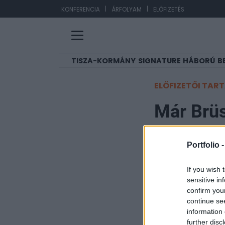
|
|
E
KONFERENCIA
ÁRFOLYAM
ELŐFIZETÉS
TISZA-KORMÁNY
SIGNATURE
HÁBORÚ
B
ELŐFIZETŐI TAR
Már Brüs
MTI
Portfolio 
2016. május 30. 19:35
If you wish 
Informális uniós
sensitive in
téma a tejpiaci 
confirm you
continue se
képviseli Magyar
information 
MTI-vel.
further disc