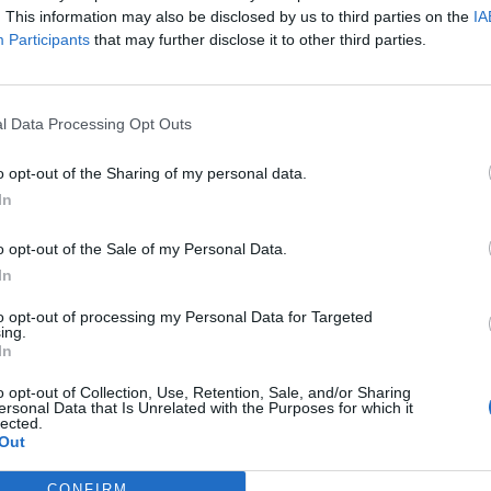
. This information may also be disclosed by us to third parties on the
IA
int a magyar tárcavezető azt hangsúlyozta, hogy a tavalyi tám
Participants
that may further disclose it to other third parties.
s szükség lesz uniós segítségre; nem a Közös Agrárpolitika (KA
 más európai uniós forrásokból. Csakis így biztosítható a magya
gó hatásainak árát ne a gazdákkal fizettessék meg. A...
l Data Processing Opt Outs
o opt-out of the Sharing of my personal data.
ASÓNK!
In
a portfolio.hu hírarchívumához tartozik, melynek olvasása előf
ötött.
o opt-out of the Sale of my Personal Data.
In
övetkezőket tartalmazza:
 teljes cikkarchívum
to opt-out of processing my Personal Data for Targeted
ing.
 BÉT elmúlt 2 év napon belüli
In
o opt-out of Collection, Use, Retention, Sale, and/or Sharing
ersonal Data that Is Unrelated with the Purposes for which it
lected.
Előfizetés
Out
CONFIRM