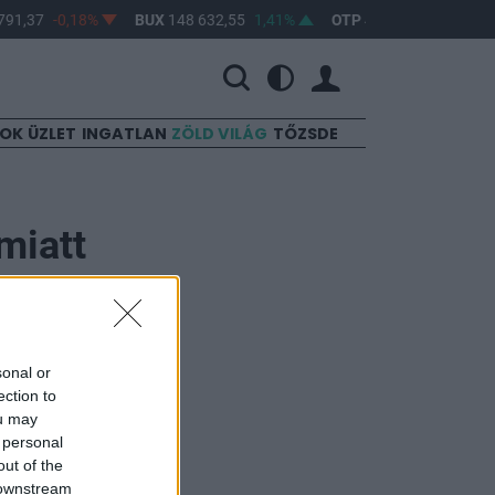
91,37
-0,18%
BUX
148 632,55
1,41%
OTP
46 890
2,16%
SOK
ÜZLET
INGATLAN
ZÖLD VILÁG
TŐZSDE
miatt
sonal or
 ahol az egyik fő
ection to
yi miniszter
ou may
 personal
M) hétfőn az
out of the
 downstream