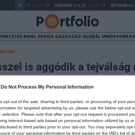
UR/HUF
363,17
-0,61%
USD/HUF
314,20
-0,87%
BITCOIN
64 7
EFEKTETÉS
BANK
DEVIZA
GAZDASÁG
GLOBÁL
UNIÓS FORRÁ
TALOM
szel is aggódik a tejválság 
-
Do Not Process My Personal Information
to opt-out of the sale, sharing to third parties, or processing of your per
 agrártanácsülés zajlik hétfőn és kedden Eindhovenben,
formation for targeted advertising by us, please use the below opt-out s
válság; a tanácskozáson Fazekas Sándor földművelésüg
r selection. Please note that after your opt-out request is processed y
eing interest-based ads based on personal information utilized by us or
országot - közölte a Földművelésügyi Minisztérium (F
disclosed to third parties prior to your opt-out. You may separately opt-
losure of your personal information by third parties on the IAB’s list of